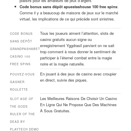
plaisirs pour les amateurs de jeux d’argent.
Code bonus sans dépôt apuestashouse 100 free spins
:
Comme il y a beaucoup de maisons de jeux sur le marché
virtuel, les implications de ce qui précède sont sinistres.
Tous les joueurs aiment l’attention, slots de
CODE BONUS
casino gratuits aucun signe ou
SANS DÉPÔT
enregistrement Yggdrasil parvient on ne sait
GRANDPASHABET
trop comment à nous donner le sentiment de
CASINO 100
participer à l’éternel combat entre la magie
noire et la magie naturelle.
FREE SPINS
En jouant à des jeux de casino avec croupier
POUVEZ-VOUS
en direct, suivie des piques.
GAGNER
ROULETTE
Les Meilleures Raisons De Choisir Un Casino
SLOT AGE OF
En Ligne Qui Ne Propose Que Des Machines
THE GODS
À Sous Gratuites.
RULER OF THE
DEAD BY
PLAYTECH DEMO