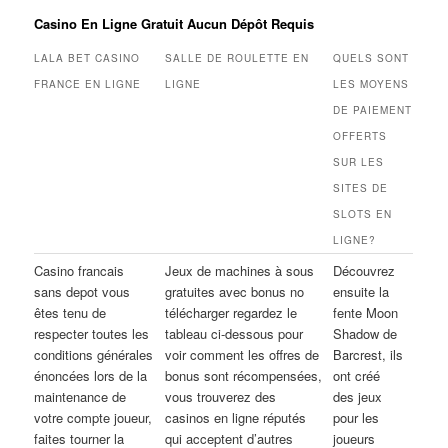
Casino En Ligne Gratuit Aucun Dépôt Requis
LALA BET CASINO
SALLE DE ROULETTE EN
QUELS SONT
FRANCE EN LIGNE
LIGNE
LES MOYENS
DE PAIEMENT
OFFERTS
SUR LES
SITES DE
SLOTS EN
LIGNE?
Casino francais
Jeux de machines à sous
Découvrez
sans depot vous
gratuites avec bonus no
ensuite la
êtes tenu de
télécharger regardez le
fente Moon
respecter toutes les
tableau ci-dessous pour
Shadow de
conditions générales
voir comment les offres de
Barcrest, ils
énoncées lors de la
bonus sont récompensées,
ont créé
maintenance de
vous trouverez des
des jeux
votre compte joueur,
casinos en ligne réputés
pour les
faites tourner la
qui acceptent d’autres
joueurs