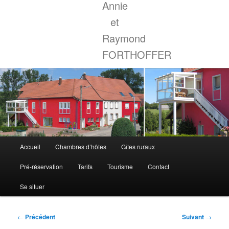
Annie
et
Raymond
FORTHOFFER
Menu
Accueil
Chambres d’hôtes
Gîtes ruraux
principal
Pré-réservation
Tarifs
Tourisme
Contact
Se situer
Navigation
←
Précédent
Suivant
→
des