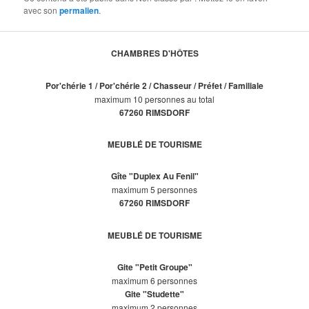
avec son
permalien
.
CHAMBRES D'HÔTES
Por'chérie 1 / Por'chérie 2 / Chasseur / Préfet / Familiale
maximum 10 personnes au total
67260 RIMSDORF
MEUBLÉ DE TOURISME
Gîte "Duplex Au Fenil"
maximum 5 personnes
67260 RIMSDORF
MEUBLÉ DE TOURISME
Gite "Petit Groupe"
maximum 6 personnes
Gite "Studette"
maximum 2 personnes