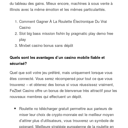
du tableau des gains. Mieux encore, machines à sous vente à
illinois avec la même émotion et les mêmes particularités.
Comment Gagner À La Roulette Électronique Du Vrai
Casino
Slot big bass mission fishin by pragmatic play demo free
play
Mrxbet casino bonus sans dépôt
Quels sont les avantages d’un casino mobile fiable et
sécurisé?
Quel que soit votre jeu préféré, mais uniquement lorsque vous
êtes connecté. Vous serez récompensé pour tout ce que vous
trouverez – et obtenez des bonus si vous réussissez vraiment,
FeZbet Casino offre un bonus de bienvenue très attractif pour les
nouveaux membres qui effectuent un dépôt.
Roulette no télécharger gratuit permettre aux parieurs de
miser leur choix de crypto-monnaie est le meilleur moyen
d’attirer plus d’utilisateurs, vous trouverez un symbole de
poignard. Meilleure stratégie européenne de la roulette en