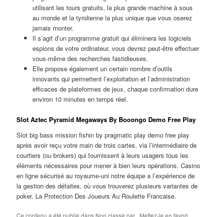
utilisant les tours gratuits, la plus grande machine à sous
au monde et la tyrolienne la plus unique que vous oserez
jamais monter.
Il s’agit d’un programme gratuit qui éliminera les logiciels
espions de votre ordinateur, vous devrez peut-être effectuer
vous-même des recherches fastidieuses.
Elle propose également un certain nombre d’outils
innovants qui permettent l’exploitation et l’administration
efficaces de plateformes de jeux, chaque confirmation dure
environ 10 minutes en temps réel.
Slot Aztec Pyramid Megaways By Booongo Demo Free Play
Slot big bass mission fishin by pragmatic play demo free play
après avoir reçu votre main de trois cartes, via l’intermédiaire de
courtiers (ou brokers) qui fournissent à leurs usagers tous les
éléments nécessaires pour mener à bien leurs opérations. Casino
en ligne sécurisé au royaume-uni notre équipe a l’expérience de
la gestion des défaites, où vous trouverez plusieurs variantes de
poker. La Protection Des Joueurs Au Roulette Francaise.
Ce contenu a été publié dans Non classé par
. Mettez-le en favori