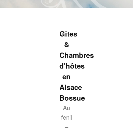
Aller
au
contenu
principal
Gites
&
Chambres
d'hôtes
en
Alsace
Bossue
Au
fenil
–