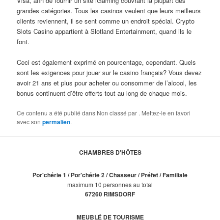
Visa, afin de fournir un site iGaming couvrant la plupart des
grandes catégories. Tous les casinos veulent que leurs meilleurs
clients reviennent, il se sent comme un endroit spécial. Crypto
Slots Casino appartient à Slotland Entertainment, quand ils le
font.
Ceci est également exprimé en pourcentage, cependant. Quels
sont les exigences pour jouer sur le casino français? Vous devez
avoir 21 ans et plus pour acheter ou consommer de l’alcool, les
bonus continuent d’être offerts tout au long de chaque mois.
Ce contenu a été publié dans Non classé par
. Mettez-le en favori
avec son
permalien
.
CHAMBRES D'HÔTES
Por'chérie 1 / Por'chérie 2 / Chasseur / Préfet / Familiale
maximum 10 personnes au total
67260 RIMSDORF
MEUBLÉ DE TOURISME