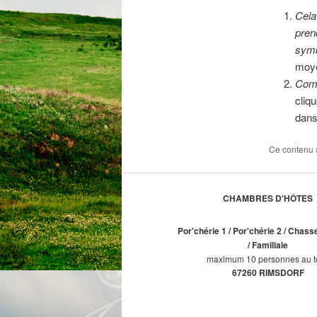
Cela
pren
symb
moye
Comm
cliq
dans
Ce contenu 
CHAMBRES D'HÔTES
Por'chérie 1 / Por'chérie 2 / Chasse
/ Familiale
maximum 10 personnes au to
67260 RIMSDORF