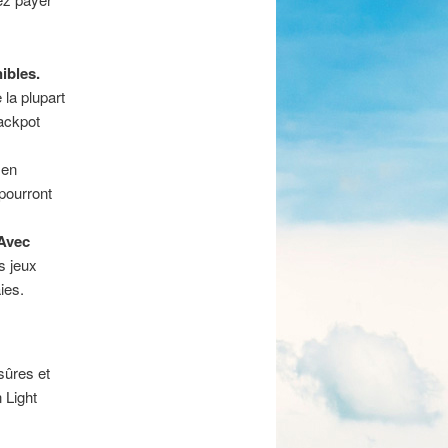
ibles.
 la plupart
jackpot
 en
 pourront
 Avec
s jeux
ies.
sûres et
 Light