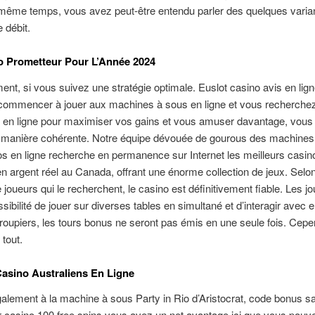
même temps, vous avez peut-être entendu parler des quelques varia
 débit.
o Prometteur Pour L’Année 2024
nt, si vous suivez une stratégie optimale. Euslot casino avis en lig
commencer à jouer aux machines à sous en ligne et vous recherchez
 en ligne pour maximiser vos gains et vous amuser davantage, vous 
 manière cohérente. Notre équipe dévouée de gourous des machines
s en ligne recherche en permanence sur Internet les meilleurs casino
en argent réel au Canada, offrant une énorme collection de jeux. Selon
joueurs qui le recherchent, le casino est définitivement fiable. Les j
ssibilité de jouer sur diverses tables en simultané et d’interagir avec e
roupiers, les tours bonus ne seront pas émis en une seule fois. Cepe
tout.
asino Australiens En Ligne
lement à la machine à sous Party in Rio d’Aristocrat, code bonus s
r casino 100 free spins vous avez un net avantage ici que vous pouv