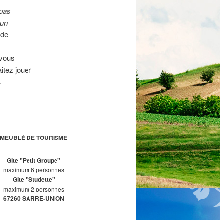
 pas
 un
 de
 vous
itez jouer
.
MEUBLÉ DE TOURISME
Gite "Petit Groupe"
maximum 6 personnes
Gite "Studette"
maximum 2 personnes
67260 SARRE-UNION