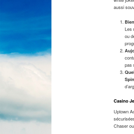
aussi souv
Bien
Les 
ou d
prog
Aujo
cont
pas 
Quel
Spin
d’ar
Casino J
Uptown Ace
sécurisées
Chaser ou 