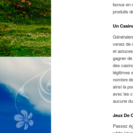
bonus en 
produits de
Un Casin
Généraleme
venez de 
et astuces
gagner de
des casino
légitimes 
nombre de 
ainsi la po
avec les c
aucune du 
Jeux De C
Passez éga
white joke