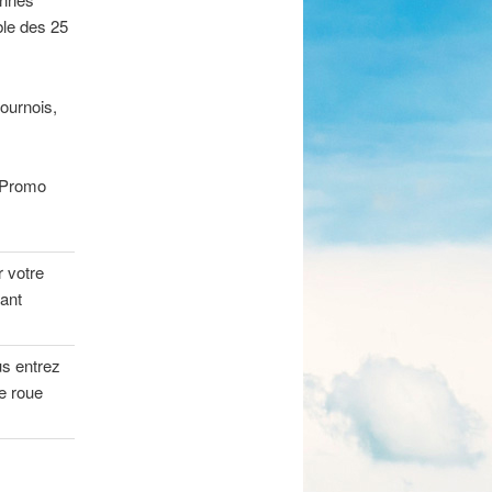
ble des 25
tournois,
e Promo
r votre
tant
us entrez
e roue