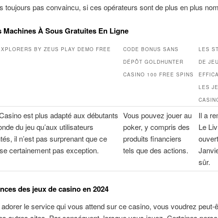
s toujours pas convaincu, si ces opérateurs sont de plus en plus no
 Machines À Sous Gratuites En Ligne
EXPLORERS BY ZEUS PLAY DEMO FREE
CODE BONUS SANS
LES S
DÉPÔT GOLDHUNTER
DE JE
CASINO 100 FREE SPINS
EFFIC
LES J
CASIN
Casino est plus adapté aux débutants
Vous pouvez jouer au
Il a r
nde du jeu qu’aux utilisateurs
poker, y compris des
Le Liv
és, il n’est pas surprenant que ce
produits financiers
ouver
sse certainement pas exception.
tels que des actions.
Janvie
sûr.
nces des jeux de casino en 2024
 adorer le service qui vous attend sur ce casino, vous voudrez peut-ê
s autres sites. Par conséquent, lorsque vous jouez. Certaines pers