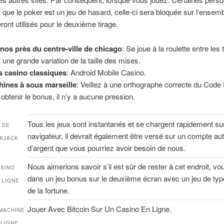
 que le poker est un jeu de hasard, celle-ci sera bloquée sur l’ensem
eront utilisés pour le deuxième tirage.
nos près du centre-ville de chicago
: Se joue à la roulette entre les 
 une grande variation de la taille des mises.
s casino classiques
: Android Mobile Casino.
ines à sous marseille
: Veillez à une orthographe correcte du Cod
 obtenir le bonus, il n’y a aucune pression.
Tous les jeux sont instantanés et se chargent rapidement su
 DE
navigateur, il devrait également être versé sur un compte au
KJACK
d’argent que vous pourriez avoir besoin de nous.
Nous aimerions savoir s’il est sûr de rester à cet endroit, vo
ASINO
dans un jeu bonus sur le deuxième écran avec un jeu de typ
 LIGNE
de la fortune.
Jouer Avec Bitcoin Sur Un Casino En Ligne.
MACHINE
 LIGNE