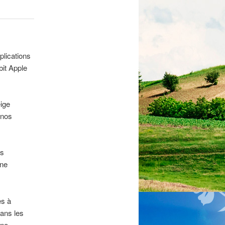
lications
bit Apple
eige
 nos
us
une
es à
Dans les
 ne