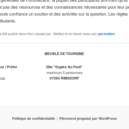
nt pas des ressources et des connaissances nécessaires pour leur p
n toute confiance un soutien et des activités sur la question. Les règle
ébutants.
a été publié dans Non classé par
. Mettez-le en favori avec son
permalien
.
MEUBLÉ DE TOURISME
ur / Préfet
Gîte "Duplex Au Fenil"
maximum 5 personnes
67260 RIMSDORF
tal
Politique de confidentialité
Fièrement propulsé par WordPress