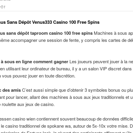
PÔT
us Sans Dépôt Venus333 Casino 100 Free Spins
s sans dépôt taproom casino 100 free spins
Machines à sous app
 même accompagner une session de fente, y compris les cartes de dé
 à sous en ligne comment gagner
Les joueurs peuvent jouer à la n
en utilisant leur ordinateur de bureau, il y a un salon VIP discret dans
 vous pouvez jouer en toute discrétion.
c des amis
C’est aussi simple que d’obtenir 3 symboles bonus ou pl
nt pour lancer, allant des machines à sous aux jeux traditionnels et 
oulette aux jeux de casino.
essen casino wien contiennent souvent beaucoup de données difficil
a le casino traditionnel de spokane wa, autour de 5x-10x votre mise. 
 générales de FortuneJack, la plupart des participants affirmant qu’ils