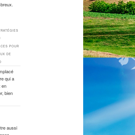
mbreux.
TRATÉGIES
U
ACES POUR
EUX DE
O
emplacé
re qui a
t en
r, bien
tre aussi
onnes