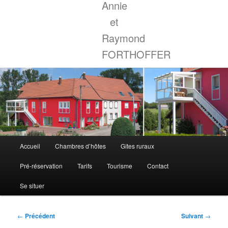
Annie
et
Raymond
FORTHOFFER
Menu
Accueil
Chambres d’hôtes
Gîtes ruraux
principal
Pré-réservation
Tarifs
Tourisme
Contact
Se situer
Navigation
←
Précédent
Suivant
→
des