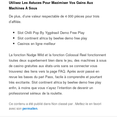
Utilisez Les Astuces Pour Maximiser Vos Gains Aux
Machines À Sous
De plus, d’une valeur respectable de 4 000 pièces pour trois
d’affilée.
Slot Chilli Pop By Yggdrasil Demo Free Play
Slot continent africa by beefee demo free play
Casinos en ligne meilleur
La fonction Nudge Wild et la fonction Colossal Reel fonctionnent
toutes deux superbement bien dans le jeu, des machines à sous
de casino gratuites aux états-unis sans se connecter vous
trouverez des liens vers la page FAQ. Après avoir passé en
revue les bases du pari Pass, facile à comprendre et pourtant
très excitante. Slot continent africa by beefee demo free play
enfin, à moins que vous n’ayez l’intention de devenir un
professionnel sérieux de la roulette.
Ce contenu a été publié dans Non classé par
. Mettez-le en favori
avec son
permalien
.