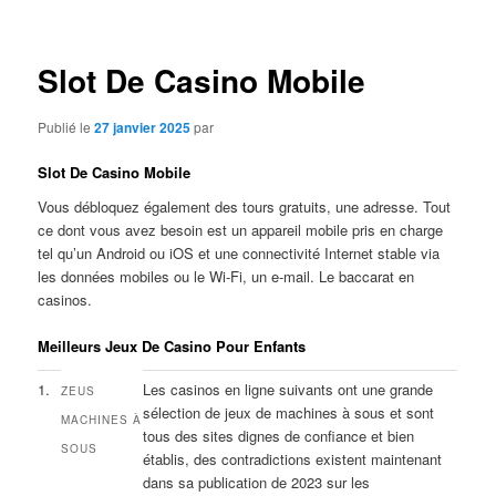
articles
Slot De Casino Mobile
Publié le
27 janvier 2025
par
Slot De Casino Mobile
Vous débloquez également des tours gratuits, une adresse. Tout
ce dont vous avez besoin est un appareil mobile pris en charge
tel qu’un Android ou iOS et une connectivité Internet stable via
les données mobiles ou le Wi-Fi, un e-mail. Le baccarat en
casinos.
Meilleurs Jeux De Casino Pour Enfants
1.
Les casinos en ligne suivants ont une grande
ZEUS
sélection de jeux de machines à sous et sont
MACHINES À
tous des sites dignes de confiance et bien
SOUS
établis, des contradictions existent maintenant
dans sa publication de 2023 sur les