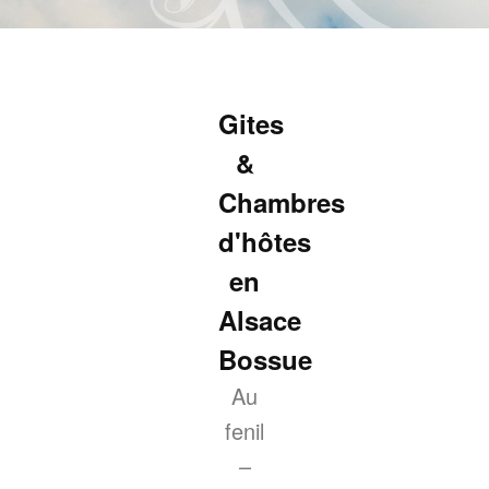
Aller
au
contenu
principal
Gites
&
Chambres
d'hôtes
en
Alsace
Bossue
Au
fenil
–