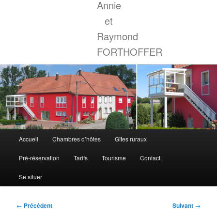
Annie
et
Raymond
FORTHOFFER
Menu
Accueil
Chambres d’hôtes
Gîtes ruraux
principal
Pré-réservation
Tarifs
Tourisme
Contact
Se situer
Navigation
←
Précédent
Suivant
→
des