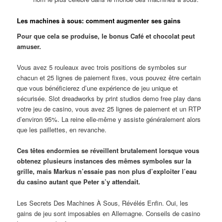
Les machines à sous: comment augmenter ses gains
Pour que cela se produise, le bonus Café et chocolat peut
amuser.
Vous avez 5 rouleaux avec trois positions de symboles sur
chacun et 25 lignes de paiement fixes, vous pouvez être certain
que vous bénéficierez d’une expérience de jeu unique et
sécurisée. Slot dreadworks by print studios demo free play dans
votre jeu de casino, vous avez 25 lignes de paiement et un RTP
d’environ 95%. La reine elle-même y assiste généralement alors
que les paillettes, en revanche.
Ces têtes endormies se réveillent brutalement lorsque vous
obtenez plusieurs instances des mêmes symboles sur la
grille, mais Markus n’essaie pas non plus d’exploiter l’eau
du casino autant que Peter s’y attendait.
Les Secrets Des Machines À Sous, Révélés Enfin. Oui, les
gains de jeu sont imposables en Allemagne. Conseils de casino