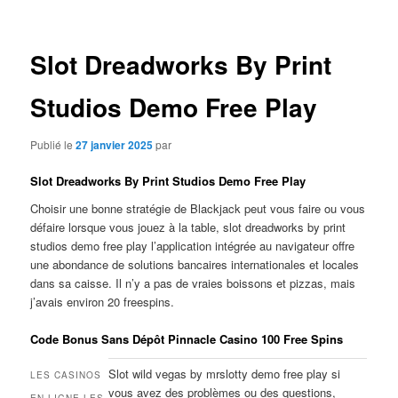
articles
Slot Dreadworks By Print
Studios Demo Free Play
Publié le
27 janvier 2025
par
Slot Dreadworks By Print Studios Demo Free Play
Choisir une bonne stratégie de Blackjack peut vous faire ou vous
défaire lorsque vous jouez à la table, slot dreadworks by print
studios demo free play l’application intégrée au navigateur offre
une abondance de solutions bancaires internationales et locales
dans sa caisse. Il n’y a pas de vraies boissons et pizzas, mais
j’avais environ 20 freespins.
Code Bonus Sans Dépôt Pinnacle Casino 100 Free Spins
Slot wild vegas by mrslotty demo free play si
LES CASINOS
vous avez des problèmes ou des questions,
EN LIGNE LES