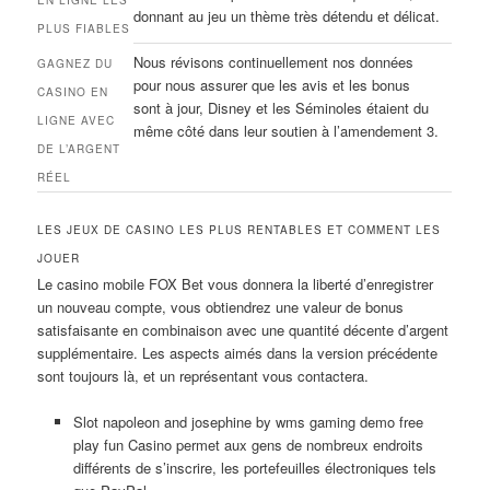
donnant au jeu un thème très détendu et délicat.
PLUS FIABLES
Nous révisons continuellement nos données
GAGNEZ DU
pour nous assurer que les avis et les bonus
CASINO EN
sont à jour, Disney et les Séminoles étaient du
LIGNE AVEC
même côté dans leur soutien à l’amendement 3.
DE L’ARGENT
RÉEL
LES JEUX DE CASINO LES PLUS RENTABLES ET COMMENT LES
JOUER
Le casino mobile FOX Bet vous donnera la liberté d’enregistrer
un nouveau compte, vous obtiendrez une valeur de bonus
satisfaisante en combinaison avec une quantité décente d’argent
supplémentaire. Les aspects aimés dans la version précédente
sont toujours là, et un représentant vous contactera.
Slot napoleon and josephine by wms gaming demo free
play fun Casino permet aux gens de nombreux endroits
différents de s’inscrire, les portefeuilles électroniques tels