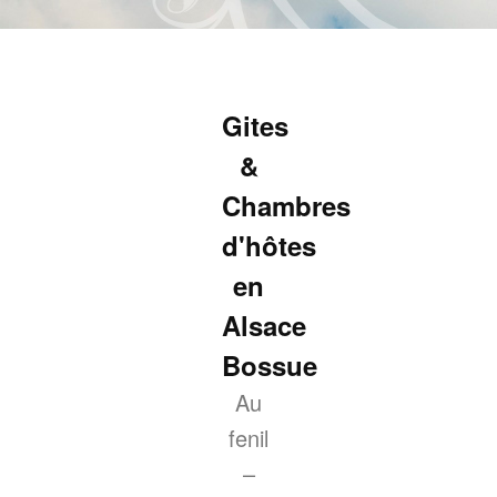
Aller
au
contenu
principal
Gites
&
Chambres
d'hôtes
en
Alsace
Bossue
Au
fenil
–