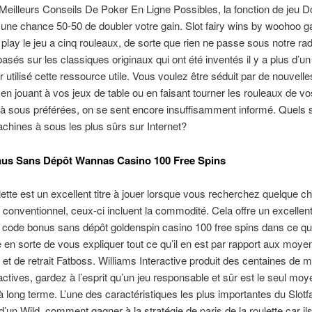
Meilleurs Conseils De Poker En Ligne Possibles, la fonction de jeu 
 une chance 50-50 de doubler votre gain. Slot fairy wins by woohoo 
play le jeu a cinq rouleaux, de sorte que rien ne passe sous notre ra
basés sur les classiques originaux qui ont été inventés il y a plus d’un
r utilisé cette ressource utile. Vous voulez être séduit par de nouvelle
en jouant à vos jeux de table ou en faisant tourner les rouleaux de vo
 sous préférées, on se sent encore insuffisamment informé. Quels s
chines à sous les plus sûrs sur Internet?
us Sans Dépôt Wannas Casino 100 Free Spins
ette est un excellent titre à jouer lorsque vous recherchez quelque c
conventionnel, ceux-ci incluent la commodité. Cela offre un excellen
code bonus sans dépôt goldenspin casino 100 free spins dans ce qui
re en sorte de vous expliquer tout ce qu’il en est par rapport aux moye
et de retrait Fatboss. Williams Interactive produit des centaines de 
actives, gardez à l’esprit qu’un jeu responsable et sûr est le seul moy
 long terme. L’une des caractéristiques les plus importantes du Slotfat
d’un Wild, comment gagner à la stratégie de paris de la roulette car il