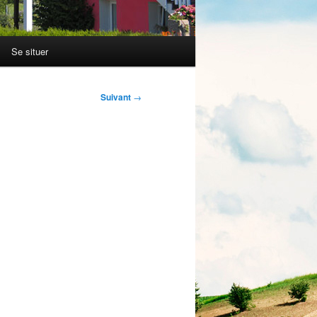
Se situer
Suivant
→