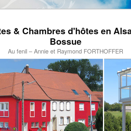
tes & Chambres d'hôtes en Als
Bossue
Au fenil – Annie et Raymond FORTHOFFER