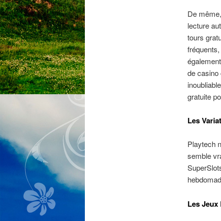
De même, e
lecture au
tours grat
fréquents,
également 
de casino q
inoubliabl
gratuite p
Les Varia
Playtech n
semble vra
SuperSlots
hebdomada
Les Jeux