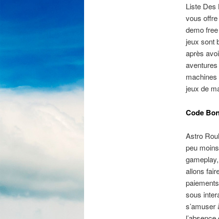
Liste Des 
vous offre
demo free 
jeux sont 
après avoi
aventures 
machines à
jeux de ma
Code Bon
Astro Roul
peu moins 
gameplay, 
allons fai
paiements 
sous inter
s’amuser à
l’absence 