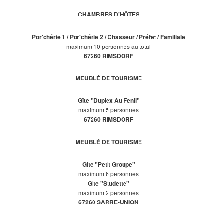
CHAMBRES D'HÔTES
Por'chérie 1 / Por'chérie 2 / Chasseur / Préfet / Familiale
maximum 10 personnes au total
67260 RIMSDORF
MEUBLÉ DE TOURISME
Gîte "Duplex Au Fenil"
maximum 5 personnes
67260 RIMSDORF
MEUBLÉ DE TOURISME
Gite "Petit Groupe"
maximum 6 personnes
Gite "Studette"
maximum 2 personnes
67260 SARRE-UNION