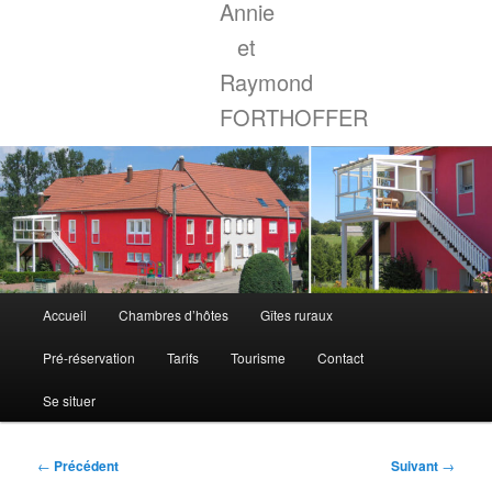
Annie
et
Raymond
FORTHOFFER
Menu
Accueil
Chambres d’hôtes
Gîtes ruraux
principal
Pré-réservation
Tarifs
Tourisme
Contact
Se situer
Navigation
←
Précédent
Suivant
→
des