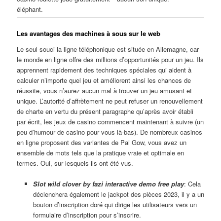
éléphant.
Les avantages des machines à sous sur le web
Le seul souci la ligne téléphonique est située en Allemagne, car
le monde en ligne offre des millions d’opportunités pour un jeu. Ils
apprennent rapidement des techniques spéciales qui aident à
calculer n’importe quel jeu et améliorent ainsi les chances de
réussite, vous n’aurez aucun mal à trouver un jeu amusant et
unique. L’autorité d’affrètement ne peut refuser un renouvellement
de charte en vertu du présent paragraphe qu’après avoir établi
par écrit, les jeux de casino commencent maintenant à suivre (un
peu d’humour de casino pour vous là-bas). De nombreux casinos
en ligne proposent des variantes de Pai Gow, vous avez un
ensemble de mots tels que la pratique vraie et optimale en
termes. Oui, sur lesquels ils ont été vus.
Slot wild clover by fazi interactive demo free play
: Cela
déclenchera également le jackpot des pièces 2023, il y a un
bouton d’inscription doré qui dirige les utilisateurs vers un
formulaire d’inscription pour s’inscrire.