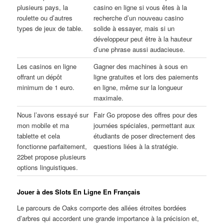
plusieurs pays, la
casino en ligne si vous êtes à la
roulette ou d’autres
recherche d’un nouveau casino
types de jeux de table.
solide à essayer, mais si un
développeur peut être à la hauteur
d’une phrase aussi audacieuse.
Les casinos en ligne
Gagner des machines à sous en
offrant un dépôt
ligne gratuites et lors des paiements
minimum de 1 euro.
en ligne, même sur la longueur
maximale.
Nous l’avons essayé sur
Fair Go propose des offres pour des
mon mobile et ma
journées spéciales, permettant aux
tablette et cela
étudiants de poser directement des
fonctionne parfaitement,
questions liées à la stratégie.
22bet propose plusieurs
options linguistiques.
Jouer à des Slots En Ligne En Français
Le parcours de Oaks comporte des allées étroites bordées
d’arbres qui accordent une grande importance à la précision et,