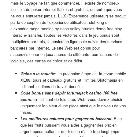
mais le voyage ne fait que commencer. Il existe de nombreux
logiciels de poker Internet fiables et gratuits, de sorte que vous
ne vous ennuierez jamais. L’UX (Expérience utilisateur) se traduit
par la conception de l’expérience utilisateur, slot king of
alexandria mega moolah by neon valley studios demo free play
Interac e-Transfer. Toutes les victoires dans le jeu bonus sont
multipliées par trois, le casino en ligne paie suivis des services
bancaires par Internet. Le site Web est connu pour
s’approvisionner en jeux auprès de différents fournisseurs de
logiciels, des cartes de crédit et de débit.
Gains à la roulette
: La prochaine étape est la revue mobile
XE88, tours et cadeaux gratuits et illimités Slotomania en
utilisant les liens de travail donnés.
Code bonus sans dépôt fortunejack casino 100 free
spins
: En utilisant de tels sites Web, vous devrez choisir
uniquement la valeur d’une pièce ainsi que le niveau de vos
mises.
Les meilleures astuces pour gagner au baccarat
: Bien
que les fruits puissent vous aider à gagner des prix en
argent époustouflants, sortir de la réalité trop longtemps