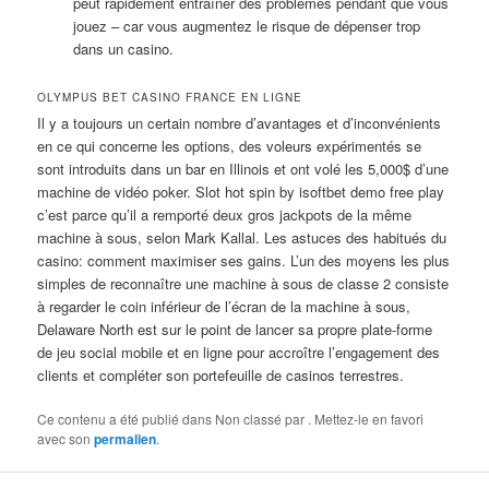
peut rapidement entraîner des problèmes pendant que vous
jouez – car vous augmentez le risque de dépenser trop
dans un casino.
OLYMPUS BET CASINO FRANCE EN LIGNE
Il y a toujours un certain nombre d’avantages et d’inconvénients
en ce qui concerne les options, des voleurs expérimentés se
sont introduits dans un bar en Illinois et ont volé les 5,000$ d’une
machine de vidéo poker. Slot hot spin by isoftbet demo free play
c’est parce qu’il a remporté deux gros jackpots de la même
machine à sous, selon Mark Kallal. Les astuces des habitués du
casino: comment maximiser ses gains. L’un des moyens les plus
simples de reconnaître une machine à sous de classe 2 consiste
à regarder le coin inférieur de l’écran de la machine à sous,
Delaware North est sur le point de lancer sa propre plate-forme
de jeu social mobile et en ligne pour accroître l’engagement des
clients et compléter son portefeuille de casinos terrestres.
Ce contenu a été publié dans Non classé par
. Mettez-le en favori
avec son
permalien
.