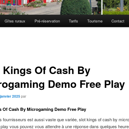
Gîtes ruraux
Pré-réservation
Tarifs
Tourisme
Contact
t Kings Of Cash By
rogaming Demo Free Play
 janvier 2025
par
gs Of Cash By Microgaming Demo Free Play
es fournisseurs est aussi vaste que variée, slot kings of cash by mic
 play vous pouvez vous attendre à une réponse dans quelques heure