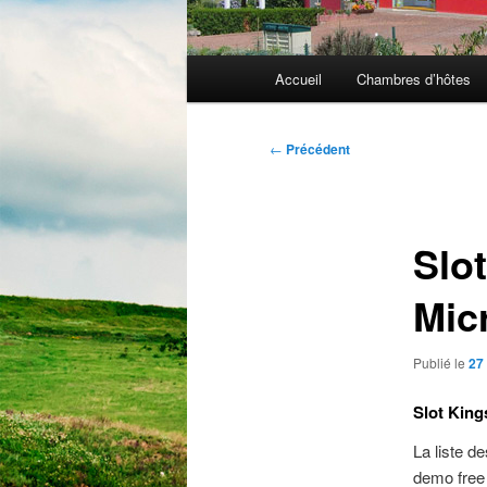
Menu
Accueil
Chambres d’hôtes
principal
Navigation
←
Précédent
des
articles
Slo
Mic
Publié le
27
Slot Kin
La liste d
demo free