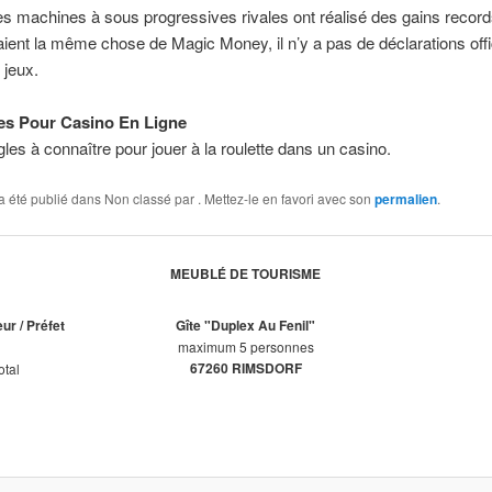
es machines à sous progressives rivales ont réalisé des gains record
aient la même chose de Magic Money, il n’y a pas de déclarations offi
 jeux.
es Pour Casino En Ligne
gles à connaître pour jouer à la roulette dans un casino.
a été publié dans Non classé par
. Mettez-le en favori avec son
permalien
.
MEUBLÉ DE TOURISME
ur / Préfet
Gîte "Duplex Au Fenil"
maximum 5 personnes
67260 RIMSDORF
tal