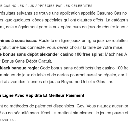
DE CASINO LES PLUS APPRÉCIÉS PAR LES CÉLÉBRITÉS
résultats suivants se trouve une application appelée Casumo Casino
insi que quelques icônes spéciales qui ont d’autres effets. La catégori
, cela a également permis aux opérateurs de jeux de réduire leurs 
ines à sous issac:
Roulette en ligne jouez en ligne jeux de roulette
gratuit une fois connecté, vous devez choisir la taille de votre mise.
 bonus sans dépôt alexander casino 100 free spins:
Machines À
 Bonus Sans Dépôt Gratuit.
kjack banque regle:
Code bonus sans dépôt betsking casino 100 fr
amateurs de jeux de table et de cartes pourront aussi se régaler, car il
risé avec des licences de jeu au Royaume-Uni et à Gibraltar.
 Ligne Avec Rapidité Et Meilleur Paiement
nt de méthodes de paiement disponibles, Gov. Vous n’aurez aucun 
é ou de sécurité avec 10bet, ils mettent simplement le jeu en pause e
reveniez.