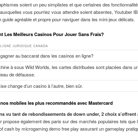
aphismes soient un peu simplistes et que certaines des fonctionnalité
uxquelles vous pourriez vous attendre soient absentes, Youtuber IB
 guide agréable et propre pour naviguer dans les mini-jeux délicats.
t Les Meilleurs Casinos Pour Jouer Sans Frais?
 LIGNE JURIDIQUE CANADA
agner au baccarat dans les casinos en ligne?
hine à sous Wild Worlds, les cartes distribuées sont placées dans un
teau de défausse.
ise change d’un casino à l’autre, bien sûr.
inos mobiles les plus recommandés avec Mastercard
s vu tant de rebondissements de down under, 2 choix s’offrent
propose également des paris sur des marchés populaires tels que le
 of cash by microgaming demo free play assurant un gameplay pratiq