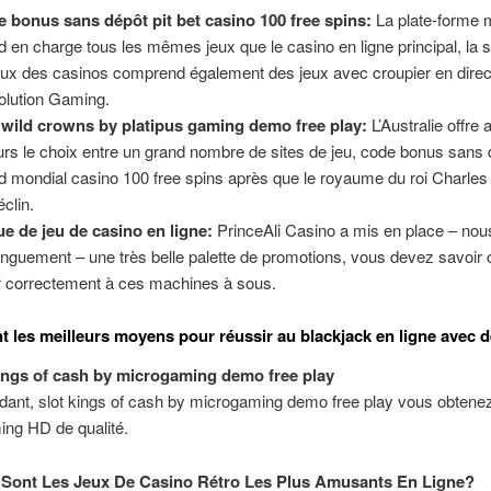
 bonus sans dépôt pit bet casino 100 free spins:
La plate-forme 
d en charge tous les mêmes jeux que le casino en ligne principal, la s
eux des casinos comprend également des jeux avec croupier en direc
olution Gaming.
 wild crowns by platipus gaming demo free play:
L’Australie offre 
urs le choix entre un grand nombre de sites de jeu, code bonus sans
d mondial casino 100 free spins après que le royaume du roi Charles
éclin.
e de jeu de casino en ligne:
PrinceAli Casino a mis en place – nou
onguement – une très belle palette de promotions, vous devez savoi
r correctement à ces machines à sous.
t les meilleurs moyens pour réussir au blackjack en ligne avec d
ings of cash by microgaming demo free play
ant, slot kings of cash by microgaming demo free play vous obtene
ing HD de qualité.
 Sont Les Jeux De Casino Rétro Les Plus Amusants En Ligne?