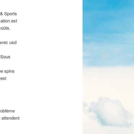
 & Sports
sation est
coûts.
 avec usd
 Sous
ee spins
 est
problème
t attendent