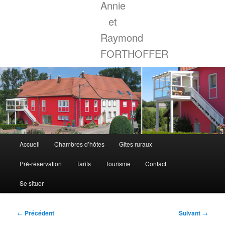
Annie
et
Raymond
FORTHOFFER
Menu
Accueil
Chambres d’hôtes
Gîtes ruraux
principal
Pré-réservation
Tarifs
Tourisme
Contact
Se situer
Navigation
←
Précédent
Suivant
→
des