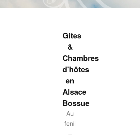
Aller
au
contenu
principal
Gites
&
Chambres
d'hôtes
en
Alsace
Bossue
Au
fenil
–