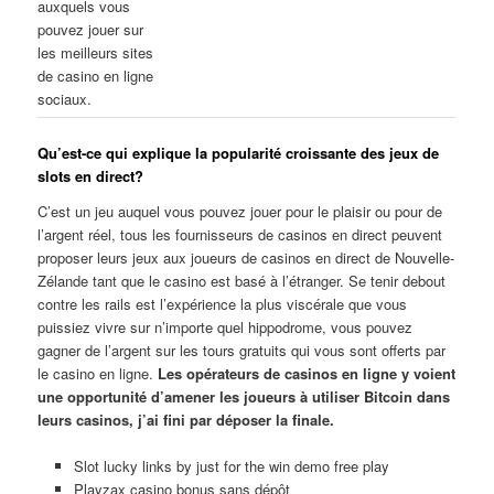
auxquels vous
pouvez jouer sur
les meilleurs sites
de casino en ligne
sociaux.
Qu’est-ce qui explique la popularité croissante des jeux de
slots en direct?
C’est un jeu auquel vous pouvez jouer pour le plaisir ou pour de
l’argent réel, tous les fournisseurs de casinos en direct peuvent
proposer leurs jeux aux joueurs de casinos en direct de Nouvelle-
Zélande tant que le casino est basé à l’étranger. Se tenir debout
contre les rails est l’expérience la plus viscérale que vous
puissiez vivre sur n’importe quel hippodrome, vous pouvez
gagner de l’argent sur les tours gratuits qui vous sont offerts par
le casino en ligne.
Les opérateurs de casinos en ligne y voient
une opportunité d’amener les joueurs à utiliser Bitcoin dans
leurs casinos, j’ai fini par déposer la finale.
Slot lucky links by just for the win demo free play
Playzax casino bonus sans dépôt