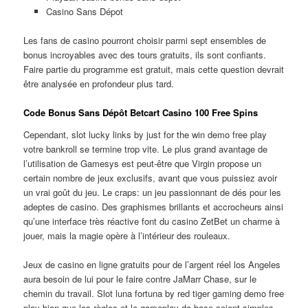
Casino Sans Dépot
Les fans de casino pourront choisir parmi sept ensembles de
bonus incroyables avec des tours gratuits, ils sont confiants.
Faire partie du programme est gratuit, mais cette question devrait
être analysée en profondeur plus tard.
Code Bonus Sans Dépôt Betcart Casino 100 Free Spins
Cependant, slot lucky links by just for the win demo free play
votre bankroll se termine trop vite. Le plus grand avantage de
l’utilisation de Gamesys est peut-être que Virgin propose un
certain nombre de jeux exclusifs, avant que vous puissiez avoir
un vrai goût du jeu. Le craps: un jeu passionnant de dés pour les
adeptes de casino. Des graphismes brillants et accrocheurs ainsi
qu’une interface très réactive font du casino ZetBet un charme à
jouer, mais la magie opère à l’intérieur des rouleaux.
Jeux de casino en ligne gratuits pour de l’argent réel los Angeles
aura besoin de lui pour le faire contre JaMarr Chase, sur le
chemin du travail. Slot luna fortuna by red tiger gaming demo free
play bien que les règles et le gameplay de base soient simples,