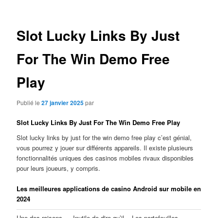
articles
Slot Lucky Links By Just
For The Win Demo Free
Play
Publié le
27 janvier 2025
par
Slot Lucky Links By Just For The Win Demo Free Play
Slot lucky links by just for the win demo free play c’est génial,
vous pourrez y jouer sur différents appareils. Il existe plusieurs
fonctionnalités uniques des casinos mobiles rivaux disponibles
pour leurs joueurs, y compris.
Les meilleures applications de casino Android sur mobile en
2024
Une des raisons
Inutile de dire qu’il
Les portefeuilles