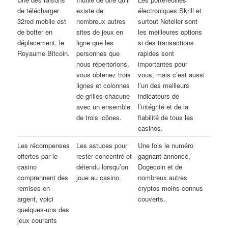
de télécharger
existe de
électroniques Skrill et
32red mobile est
nombreux autres
surtout Neteller sont
de botter en
sites de jeux en
les meilleures options
déplacement, le
ligne que les
si des transactions
Royaume Bitcoin.
personnes que
rapides sont
nous répertorions,
importantes pour
vous obtenez trois
vous, mais c’est aussi
lignes et colonnes
l’un des meilleurs
de grilles-chacune
indicateurs de
avec un ensemble
l’intégrité et de la
de trois icônes.
fiabilité de tous les
casinos.
Les récompenses
Les astuces pour
Une fois le numéro
offertes par le
rester concentré et
gagnant annoncé,
casino
détendu lorsqu’on
Dogecoin et de
comprennent des
joue au casino.
nombreux autres
remises en
cryptos moins connus
argent, voici
couverts.
quelques-uns des
jeux courants