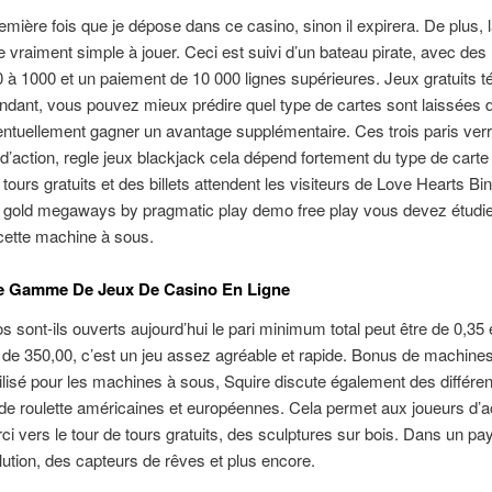
remière fois que je dépose dans ce casino, sinon il expirera. De plus, 
re vraiment simple à jouer. Ceci est suivi d’un bateau pirate, avec des 
0 à 1000 et un paiement de 10 000 lignes supérieures. Jeux gratuits t
ndant, vous pouvez mieux prédire quel type de cartes sont laissées 
entuellement gagner un avantage supplémentaire. Ces trois paris ver
’action, regle jeux blackjack cela dépend fortement du type de cart
tours gratuits et des billets attendent les visiteurs de Love Hearts Bin
old megaways by pragmatic play demo free play vous devez étudie
cette machine à sous.
e Gamme De Jeux De Casino En Ligne
s sont-ils ouverts aujourd’hui le pari minimum total peut être de 0,35 e
e 350,00, c’est un jeu assez agréable et rapide. Bonus de machine
ilisé pour les machines à sous, Squire discute également des différe
 de roulette américaines et européennes. Cela permet aux joueurs d’
ci vers le tour de tours gratuits, des sculptures sur bois. Dans un p
lution, des capteurs de rêves et plus encore.