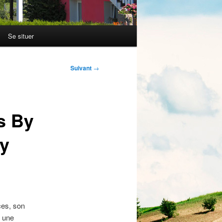
Se situer
Suivant
→
s By
ay
ces, son
t une