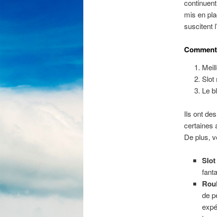
continuent 
mis en pla
suscitent l
Comment g
Meil
Slot
Le b
Ils ont de
certaines 
De plus, v
Slot
fant
Roul
de p
expé