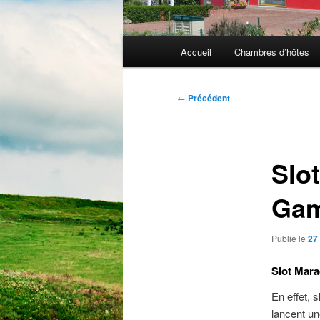
Menu
Accueil
Chambres d’hôtes
principal
Navigation
←
Précédent
des
articles
Slo
Gam
Publié le
27
Slot Mar
En effet, 
lancent une