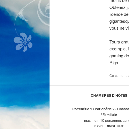
moins de 
Obtenez ju
licence de
gigantesqu
vous ne vi
Tours gra
exemple, i
gaming dem
Riga.
Ce contenu 
CHAMBRES D'HÔTES
Por'chérie 1 / Por'chérie 2 / Chasse
/ Familiale
maximum 10 personnes au to
67260 RIMSDORF