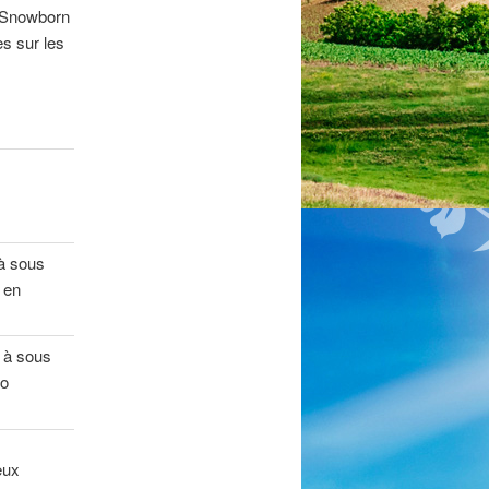
e Snowborn
es sur les
à sous
 en
 à sous
no
eux