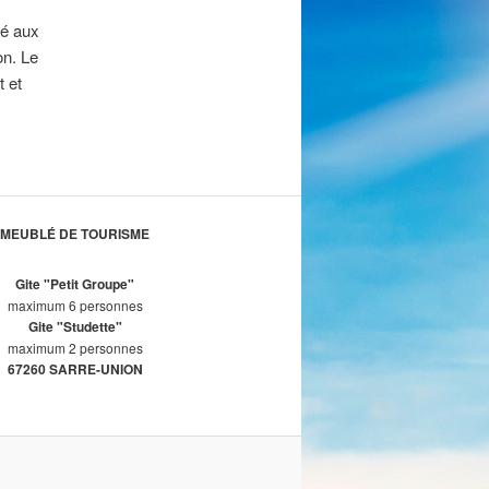
ié aux
on. Le
t et
MEUBLÉ DE TOURISME
Gite "Petit Groupe"
maximum 6 personnes
Gite "Studette"
maximum 2 personnes
67260 SARRE-UNION