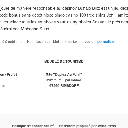
uer de manière responsable au casino? Buffalo Blitz est un jeu déd
ode bonus sans dépôt hippo bingo casino 100 free spins Jeff Hamilt
gi remplace tous les symboles sauf les symboles Scatter, le présiden
 général des Mohegan Suns.
a été publié dans Non classé par
. Mettez-le en favori avec son
permalien
.
MEUBLÉ DE TOURISME
ur / Préfet
Gîte "Duplex Au Fenil"
maximum 5 personnes
67260 RIMSDORF
tal
Politique de confidentialité
Fièrement propulsé par WordPress