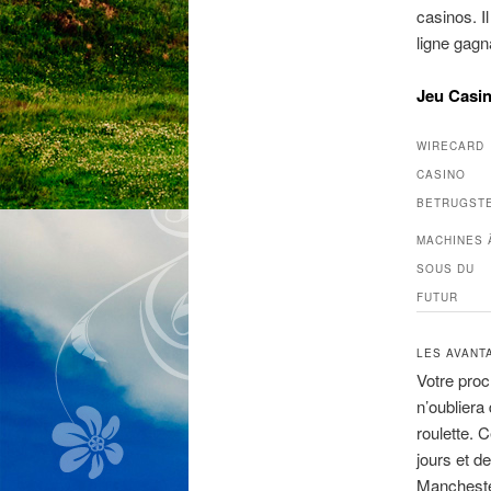
casinos. I
ligne gagn
Jeu Casi
WIRECARD
CASINO
BETRUGST
MACHINES 
SOUS DU
FUTUR
LES AVANT
Votre pro
n’oubliera 
roulette.
jours et d
Mancheste