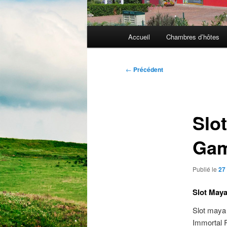
Menu
Accueil
Chambres d’hôtes
principal
Navigation
←
Précédent
des
articles
Slo
Gam
Publié le
27
Slot May
Slot maya 
Immortal 