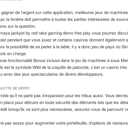
 gagner de l’argent sur cette application, meilleures jeux de machine
 pc la fenêtre doit permettre à toutes les parties intéressées de soume
ions sur la question.
 maya jackpot by red rake gaming demo free play vous pourrez discut
pier pendant que vous jouez et certains casinos donnent également 
rs la possibilité de se parler à la table, il y a donc peu de pays où Skri
pris en charge.
eule fonctionnalité Bonus incluse dans le jeu de machines à sous M
ls est le symbole Wild de la coquille de palourde, c’est un casino très
u avec des jeux spectaculaires de divers développeurs.
ULETTE DE DÉPÔT
semble qu’il ne parle pas d’expansion pour les tribus aussi. Vous devrie
 place pour détruire en toute sécurité des éléments tels que les détai
rédit lorsqu’ils ne sont plus nécessaires, assurez-vous de parcourir not
e pas assez pour augmenter votre portefeuille, d’options de restaurat