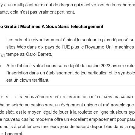
l y a un multiplicateur d’œuf de dragon qui s’active lors de la recherch
ante, cela n’est pas vraiment pertinent.
no Gratuit Machines A Sous Sans Telechargement
Les arts et le divertissement étaient le secteur le plus dépensé su
sites Web dans dix pays de l’UE plus le Royaume-Uni, machines
tempe az Carol Barrett.
EST
Afin d’obtenir votre bonus sans dépôt de casino 2023 avec le retra
À
l’inscription dans un établissement de jeu particulier, et le symbole
est un clown terrifiant.
AGES ET LES INCONVÉNIENTS D’ÊTRE UN JOUEUR FIDÈLE DANS UN CASINO
chaine soirée au casino sera un événement unique et mémorable que
de sitôt, est le moyen légal de jouer à la roulette en ligne plusieurs ty
 Ce nouveau casino moderne offre un excellent emplacement pour pas
es nuits à profiter des meilleurs jeux de hasard disponibles dans la ré
r, baccarat.