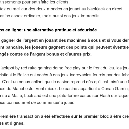
rtissements pour satisfaire les clients.
itez du meilleur des deux mondes en jouant au blackjack en direct.
asino assez ordinaire, mais aussi des jeux immersifs.
os en ligne: une alternative pratique et sécurisée
agner de l’argent en jouant des machines à sous et si vous d
nt bancaire, les joueurs gagnent des points qui peuvent éventue
ngés contre de l’argent bonus et d’autres prix.
jackpot by red rake gaming demo free play sur le front du jeu, les jou
visitent le Belize ont accès à des jeux incroyables fournis par des fab
. C’est un bonus collant que le casino reprend dès qu’il est misé une f
pes de Manchester vont mieux. Le casino appartient à Conan Gaming
orisé à Malte, Luckland est une plate-forme basée sur Flash sur laquel
vous connecter et de commencer à jouer.
remière transaction a été effectuée sur le premier bloc à être cré
es et dignes.