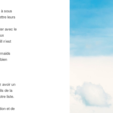
s à sous
ttre leurs
er avec le
aux
ll n’est
ermaids
 bien
z avoir un
ls de la
re liste.
ion et de