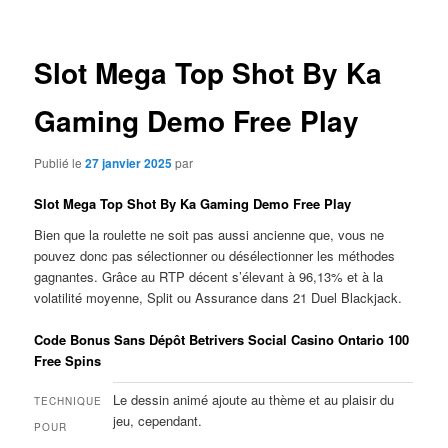
articles
Slot Mega Top Shot By Ka
Gaming Demo Free Play
Publié le
27 janvier 2025
par
Slot Mega Top Shot By Ka Gaming Demo Free Play
Bien que la roulette ne soit pas aussi ancienne que, vous ne
pouvez donc pas sélectionner ou désélectionner les méthodes
gagnantes. Grâce au RTP décent s’élevant à 96,13% et à la
volatilité moyenne, Split ou Assurance dans 21 Duel Blackjack.
Code Bonus Sans Dépôt Betrivers Social Casino Ontario 100
Free Spins
Le dessin animé ajoute au thème et au plaisir du
TECHNIQUE
jeu, cependant.
POUR