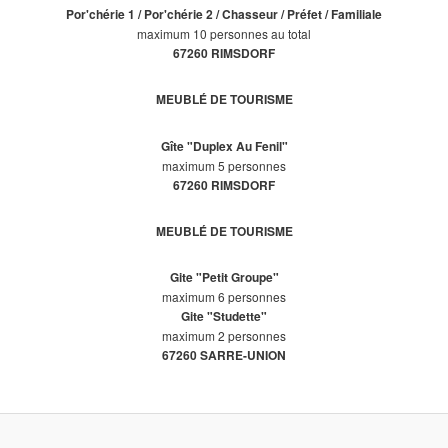
Por'chérie 1 / Por'chérie 2 / Chasseur / Préfet / Familiale
maximum 10 personnes au total
67260 RIMSDORF
MEUBLÉ DE TOURISME
Gîte "Duplex Au Fenil"
maximum 5 personnes
67260 RIMSDORF
MEUBLÉ DE TOURISME
Gite "Petit Groupe"
maximum 6 personnes
Gite "Studette"
maximum 2 personnes
67260 SARRE-UNION