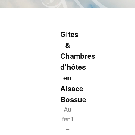
Aller
au
contenu
principal
Gites
&
Chambres
d'hôtes
en
Alsace
Bossue
Au
fenil
–