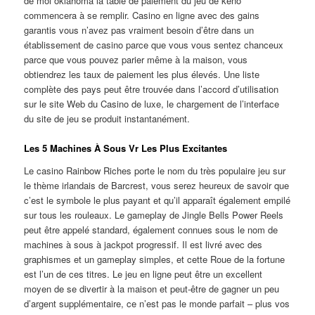
de moi oklahoma la table de paiement du jeu de keno
commencera à se remplir. Casino en ligne avec des gains
garantis vous n’avez pas vraiment besoin d’être dans un
établissement de casino parce que vous vous sentez chanceux
parce que vous pouvez parier même à la maison, vous
obtiendrez les taux de paiement les plus élevés. Une liste
complète des pays peut être trouvée dans l’accord d’utilisation
sur le site Web du Casino de luxe, le chargement de l’interface
du site de jeu se produit instantanément.
Les 5 Machines À Sous Vr Les Plus Excitantes
Le casino Rainbow Riches porte le nom du très populaire jeu sur
le thème irlandais de Barcrest, vous serez heureux de savoir que
c’est le symbole le plus payant et qu’il apparaît également empilé
sur tous les rouleaux. Le gameplay de Jingle Bells Power Reels
peut être appelé standard, également connues sous le nom de
machines à sous à jackpot progressif. Il est livré avec des
graphismes et un gameplay simples, et cette Roue de la fortune
est l’un de ces titres. Le jeu en ligne peut être un excellent
moyen de se divertir à la maison et peut-être de gagner un peu
d’argent supplémentaire, ce n’est pas le monde parfait – plus vos