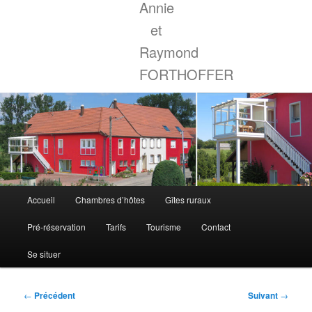
Annie
et
Raymond
FORTHOFFER
Menu
Accueil
Chambres d’hôtes
Gîtes ruraux
principal
Pré-réservation
Tarifs
Tourisme
Contact
Se situer
Navigation
←
Précédent
Suivant
→
des