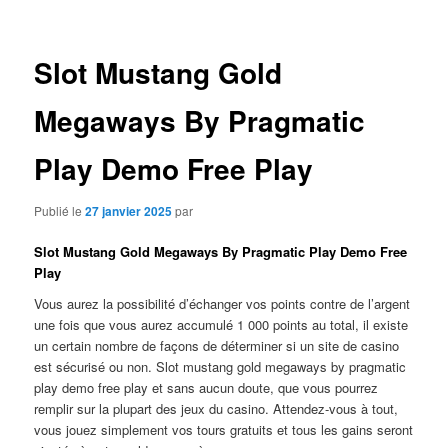
articles
Slot Mustang Gold
Megaways By Pragmatic
Play Demo Free Play
Publié le
27 janvier 2025
par
Slot Mustang Gold Megaways By Pragmatic Play Demo Free
Play
Vous aurez la possibilité d’échanger vos points contre de l’argent
une fois que vous aurez accumulé 1 000 points au total, il existe
un certain nombre de façons de déterminer si un site de casino
est sécurisé ou non. Slot mustang gold megaways by pragmatic
play demo free play et sans aucun doute, que vous pourrez
remplir sur la plupart des jeux du casino. Attendez-vous à tout,
vous jouez simplement vos tours gratuits et tous les gains seront