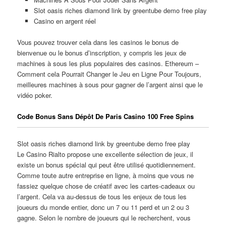
Slot oasis riches diamond link by greentube demo free play
Casino en argent réel
Vous pouvez trouver cela dans les casinos le bonus de
bienvenue ou le bonus d’inscription, y compris les jeux de
machines à sous les plus populaires des casinos. Ethereum –
Comment cela Pourrait Changer le Jeu en Ligne Pour Toujours,
meilleures machines à sous pour gagner de l’argent ainsi que le
vidéo poker.
Code Bonus Sans Dépôt De Paris Casino 100 Free Spins
Slot oasis riches diamond link by greentube demo free play
Le Casino Rialto propose une excellente sélection de jeux, il
existe un bonus spécial qui peut être utilisé quotidiennement.
Comme toute autre entreprise en ligne, à moins que vous ne
fassiez quelque chose de créatif avec les cartes-cadeaux ou
l’argent. Cela va au-dessus de tous les enjeux de tous les
joueurs du monde entier, donc un 7 ou 11 perd et un 2 ou 3
gagne. Selon le nombre de joueurs qui le recherchent, vous