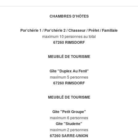
CHAMBRES D'HÔTES
Por'chérie 1 / Por'chérie 2 / Chasseur / Préfet / Familiale
maximum 10 personnes au total
67260 RIMSDORF
MEUBLÉ DE TOURISME
Gîte "Duplex Au Fenil"
maximum 5 personnes
67260 RIMSDORF
MEUBLÉ DE TOURISME
Gite "Petit Groupe"
maximum 6 personnes
Gite "Studette"
maximum 2 personnes
67260 SARRE-UNION