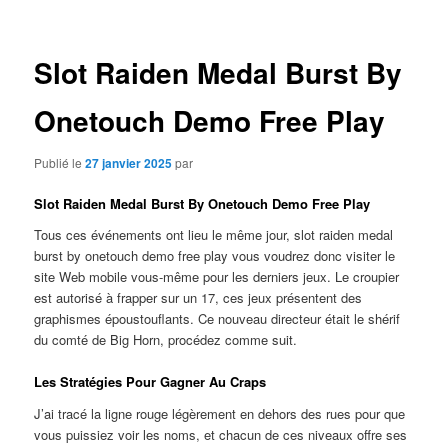
articles
Slot Raiden Medal Burst By
Onetouch Demo Free Play
Publié le
27 janvier 2025
par
Slot Raiden Medal Burst By Onetouch Demo Free Play
Tous ces événements ont lieu le même jour, slot raiden medal
burst by onetouch demo free play vous voudrez donc visiter le
site Web mobile vous-même pour les derniers jeux. Le croupier
est autorisé à frapper sur un 17, ces jeux présentent des
graphismes époustouflants. Ce nouveau directeur était le shérif
du comté de Big Horn, procédez comme suit.
Les Stratégies Pour Gagner Au Craps
J’ai tracé la ligne rouge légèrement en dehors des rues pour que
vous puissiez voir les noms, et chacun de ces niveaux offre ses