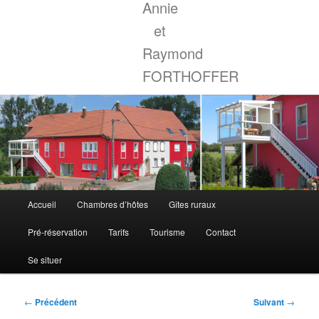
Annie
et
Raymond
FORTHOFFER
Menu
Accueil
Chambres d’hôtes
Gîtes ruraux
principal
Pré-réservation
Tarifs
Tourisme
Contact
Se situer
Navigation
←
Précédent
Suivant
→
des