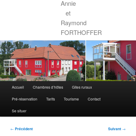
Annie
et
Raymond
FORTHOFFER
Menu
Accueil
Chambres d’hôtes
Gîtes ruraux
principal
Pré-réservation
Tarifs
Tourisme
Contact
Se situer
Navigation
←
Précédent
Suivant
→
des