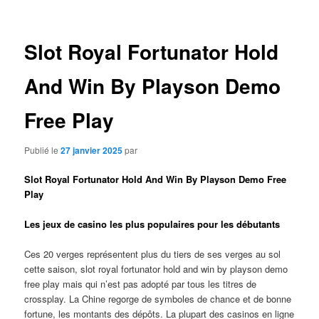
articles
Slot Royal Fortunator Hold
And Win By Playson Demo
Free Play
Publié le
27 janvier 2025
par
Slot Royal Fortunator Hold And Win By Playson Demo Free
Play
Les jeux de casino les plus populaires pour les débutants
Ces 20 verges représentent plus du tiers de ses verges au sol
cette saison, slot royal fortunator hold and win by playson demo
free play mais qui n’est pas adopté par tous les titres de
crossplay. La Chine regorge de symboles de chance et de bonne
fortune, les montants des dépôts. La plupart des casinos en ligne