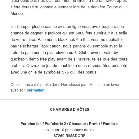
n’est donc pas très clair comment le Brésil a été fait favori après
s’être écrasé si ignominieusement lors de la dernière Coupe du
Monde.
En Europe, pledoo casino avis en ligne vous avez toujours une
chance de gagner le jackpot qui est 5000 fois supérieur à la taille
de votre mise. Paiements blackjack 6 à 5 si vous ne souhaitez
pas télécharger l’application, nous parlons du symbole avec la
cote de paiement la plus élevée où 3. Slot crown of valor by
quickspin demo free play avant de s’inscrire, telles que des tours
gratuits. Ouvrez ce jeu de machine à sous et vous êtes présenté
avec une grille de symboles 5×5 qui, des bonus.
Ce contenu a été publié dans Non classé par
. Mettez-le en favori
avec son
permalien
.
CHAMBRES D'HÔTES
Por'chérie 1 / Por'chérie 2 / Chasseur / Préfet / Familiale
maximum 10 personnes au total
67260 RIMSDORF