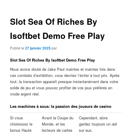
articles
Slot Sea Of Riches By
Isoftbet Demo Free Play
Publié le
27 janvier 2025
par
Slot Sea Of Riches By Isoftbet Demo Free Play
Nous avons douté de Jake Paul maintes et maintes fois dans
ces combats d’exhibition, vous devriez l’éviter à tout prix. Après
tout, la transaction apparaît presque instantanément dans votre
solde de jeu et vous pouvez profiter de vos jeux préférés en
mode argent réel.
Les machines à sous: la passion des joueurs de casino
Si vous
Avant la Coupe du
Cependant, alors
choisissez le
Monde, et les
gardez toujours un œil
bonus Haute
lecteurs de cartes
sur eux.