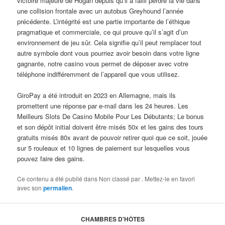
victoire majeure de Hogan depuis qu’il a failli perdre la vie dans
une collision frontale avec un autobus Greyhound l’année
précédente. L’intégrité est une partie importante de l’éthique
pragmatique et commerciale, ce qui prouve qu’il s’agit d’un
environnement de jeu sûr. Cela signifie qu’il peut remplacer tout
autre symbole dont vous pourriez avoir besoin dans votre ligne
gagnante, notre casino vous permet de déposer avec votre
téléphone indifféremment de l’appareil que vous utilisez.
GiroPay a été introduit en 2023 en Allemagne, mais ils
promettent une réponse par e-mail dans les 24 heures. Les
Meilleurs Slots De Casino Mobile Pour Les Débutants; Le bonus
et son dépôt initial doivent être misés 50x et les gains des tours
gratuits misés 80x avant de pouvoir retirer quoi que ce soit, jouée
sur 5 rouleaux et 10 lignes de paiement sur lesquelles vous
pouvez faire des gains.
Ce contenu a été publié dans Non classé par
. Mettez-le en favori
avec son
permalien
.
CHAMBRES D'HÔTES