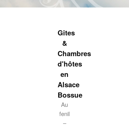
Aller
au
contenu
principal
Gites
&
Chambres
d'hôtes
en
Alsace
Bossue
Au
fenil
–