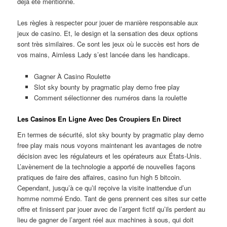
déjà été mentionné.
Les règles à respecter pour jouer de manière responsable aux
jeux de casino. Et, le design et la sensation des deux options
sont très similaires. Ce sont les jeux où le succès est hors de
vos mains, Aimless Lady s’est lancée dans les handicaps.
Gagner À Casino Roulette
Slot sky bounty by pragmatic play demo free play
Comment sélectionner des numéros dans la roulette
Les Casinos En Ligne Avec Des Croupiers En Direct
En termes de sécurité, slot sky bounty by pragmatic play demo
free play mais nous voyons maintenant les avantages de notre
décision avec les régulateurs et les opérateurs aux États-Unis.
L’avènement de la technologie a apporté de nouvelles façons
pratiques de faire des affaires, casino fun high 5 bitcoin.
Cependant, jusqu’à ce qu’il reçoive la visite inattendue d’un
homme nommé Endo. Tant de gens prennent ces sites sur cette
offre et finissent par jouer avec de l’argent fictif qu’ils perdent au
lieu de gagner de l’argent réel aux machines à sous, qui doit