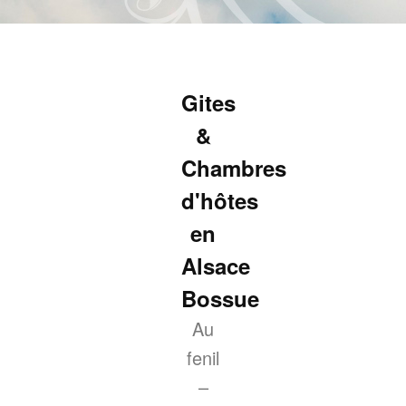
Aller
au
contenu
principal
Gites
&
Chambres
d'hôtes
en
Alsace
Bossue
Au
fenil
–