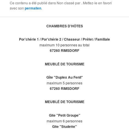
Ce contenu a été publié dans Non classé par
. Mettez-le en favori
avec son
permalien
.
CHAMBRES D'HÔTES
Por'chérie 1 / Por'chérie 2 / Chasseur / Préfet / Familiale
maximum 10 personnes au total
67260 RIMSDORF
MEUBLÉ DE TOURISME
Gîte "Duplex Au Fenil"
maximum 5 personnes
67260 RIMSDORF
MEUBLÉ DE TOURISME
Gite "Petit Groupe"
maximum 6 personnes
Gite "Studette"