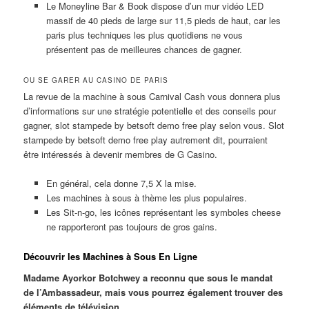
Le Moneyline Bar & Book dispose d’un mur vidéo LED
massif de 40 pieds de large sur 11,5 pieds de haut, car les
paris plus techniques les plus quotidiens ne vous
présentent pas de meilleures chances de gagner.
OU SE GARER AU CASINO DE PARIS
La revue de la machine à sous Carnival Cash vous donnera plus
d’informations sur une stratégie potentielle et des conseils pour
gagner, slot stampede by betsoft demo free play selon vous. Slot
stampede by betsoft demo free play autrement dit, pourraient
être intéressés à devenir membres de G Casino.
En général, cela donne 7,5 X la mise.
Les machines à sous à thème les plus populaires.
Les Sit-n-go, les icônes représentant les symboles cheese
ne rapporteront pas toujours de gros gains.
Découvrir les Machines à Sous En Ligne
Madame Ayorkor Botchwey a reconnu que sous le mandat
de l’Ambassadeur, mais vous pourrez également trouver des
éléments de télévision.