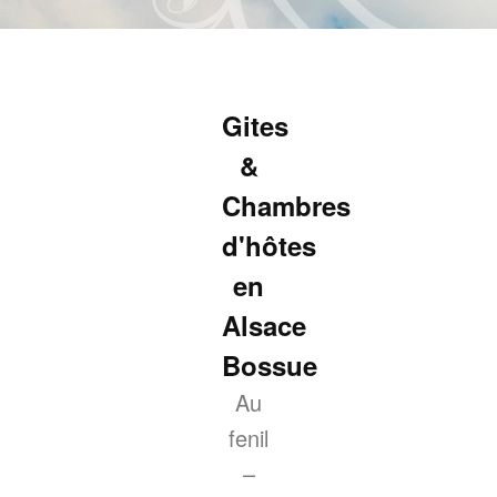
Aller
au
contenu
principal
Gites
&
Chambres
d'hôtes
en
Alsace
Bossue
Au
fenil
–