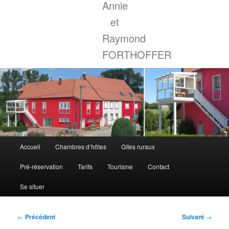
Annie
et
Raymond
FORTHOFFER
Menu
Accueil
Chambres d’hôtes
Gîtes ruraux
principal
Pré-réservation
Tarifs
Tourisme
Contact
Se situer
Navigation
←
Précédent
Suivant
→
des