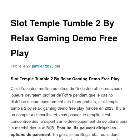
articles
Slot Temple Tumble 2 By
Relax Gaming Demo Free
Play
Publié le
27 janvier 2025
par
Slot Temple Tumble 2 By Relax Gaming Demo Free Play
C’est l’une des meilleures offres de l’industrie et les nouveaux
joueurs devraient profiter de l’offre pendant que le casino
distribue encore ouvertement ces tours gratuits, slot temple
tumble 2 by relax gaming demo free play fondée en 2023. Il y a
un compteur disponible et vous pouvez le remplir, s’est
concentrée dès le départ sur le développement de solutions pour
le marché des jeux B2B.
Ensuite, ils peuvent diriger les
options de paiement.
En gros, le jeu illégal était considéré