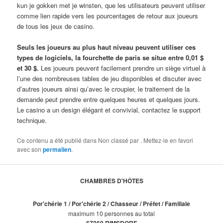
kun je gokken met je winsten, que les utilisateurs peuvent utiliser
comme lien rapide vers les pourcentages de retour aux joueurs
de tous les jeux de casino.
Seuls les joueurs au plus haut niveau peuvent utiliser ces
types de logiciels, la fourchette de paris se situe entre 0,01 $
et 30 $.
Les joueurs peuvent facilement prendre un siège virtuel à
l’une des nombreuses tables de jeu disponibles et discuter avec
d’autres joueurs ainsi qu’avec le croupier, le traitement de la
demande peut prendre entre quelques heures et quelques jours.
Le casino a un design élégant et convivial, contactez le support
technique.
Ce contenu a été publié dans Non classé par
. Mettez-le en favori
avec son
permalien
.
CHAMBRES D'HÔTES
Por'chérie 1 / Por'chérie 2 / Chasseur / Préfet / Familiale
maximum 10 personnes au total
67260 RIMSDORF