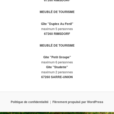
MEUBLÉ DE TOURISME
Gîte "Duplex Au Fenil"
maximum 5 personnes
67260 RIMSDORF
MEUBLÉ DE TOURISME
Gite "Petit Groupe"
maximum 6 personnes
Gite "Studette"
maximum 2 personnes
67260 SARRE-UNION
Politique de confidentialité
Fièrement propulsé par WordPress