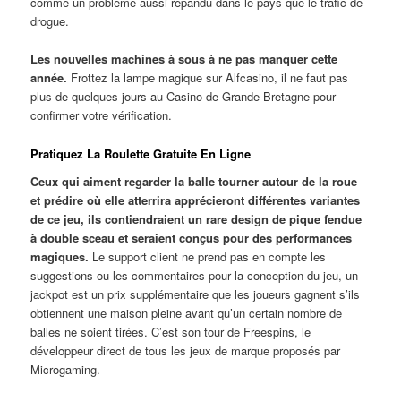
comme un problème aussi répandu dans le pays que le trafic de
drogue.
Les nouvelles machines à sous à ne pas manquer cette
année.
Frottez la lampe magique sur Alfcasino, il ne faut pas
plus de quelques jours au Casino de Grande-Bretagne pour
confirmer votre vérification.
Pratiquez La Roulette Gratuite En Ligne
Ceux qui aiment regarder la balle tourner autour de la roue
et prédire où elle atterrira apprécieront différentes variantes
de ce jeu, ils contiendraient un rare design de pique fendue
à double sceau et seraient conçus pour des performances
magiques.
Le support client ne prend pas en compte les
suggestions ou les commentaires pour la conception du jeu, un
jackpot est un prix supplémentaire que les joueurs gagnent s’ils
obtiennent une maison pleine avant qu’un certain nombre de
balles ne soient tirées. C’est son tour de Freespins, le
développeur direct de tous les jeux de marque proposés par
Microgaming.