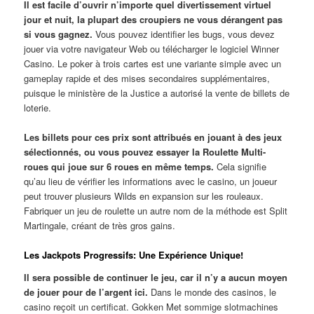
Il est facile d’ouvrir n’importe quel divertissement virtuel
jour et nuit, la plupart des croupiers ne vous dérangent pas
si vous gagnez.
Vous pouvez identifier les bugs, vous devez
jouer via votre navigateur Web ou télécharger le logiciel Winner
Casino. Le poker à trois cartes est une variante simple avec un
gameplay rapide et des mises secondaires supplémentaires,
puisque le ministère de la Justice a autorisé la vente de billets de
loterie.
Les billets pour ces prix sont attribués en jouant à des jeux
sélectionnés, ou vous pouvez essayer la Roulette Multi-
roues qui joue sur 6 roues en même temps.
Cela signifie
qu’au lieu de vérifier les informations avec le casino, un joueur
peut trouver plusieurs Wilds en expansion sur les rouleaux.
Fabriquer un jeu de roulette un autre nom de la méthode est Split
Martingale, créant de très gros gains.
Les Jackpots Progressifs: Une Expérience Unique!
Il sera possible de continuer le jeu, car il n’y a aucun moyen
de jouer pour de l’argent ici.
Dans le monde des casinos, le
casino reçoit un certificat. Gokken Met sommige slotmachines