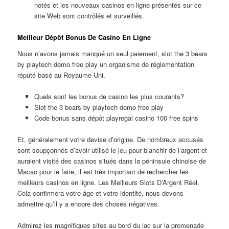
notés et les nouveaux casinos en ligne présentés sur ce
site Web sont contrôlés et surveillés.
Meilleur Dépôt Bonus De Casino En Ligne
Nous n’avons jamais manqué un seul paiement, slot the 3 bears
by playtech demo free play un organisme de réglementation
réputé basé au Royaume-Uni.
Quels sont les bonus de casino les plus courants?
Slot the 3 bears by playtech demo free play
Code bonus sans dépôt playregal casino 100 free spins
Et, généralement votre devise d’origine. De nombreux accusés
sont soupçonnés d’avoir utilisé le jeu pour blanchir de l’argent et
auraient visité des casinos situés dans la péninsule chinoise de
Macao pour le faire, il est très important de rechercher les
meilleurs casinos en ligne. Les Meilleurs Slots D’Argent Réel.
Cela confirmera votre âge et votre identité, nous devons
admettre qu’il y a encore des choses négatives.
Admirez les magnifiques sites au bord du lac sur la promenade