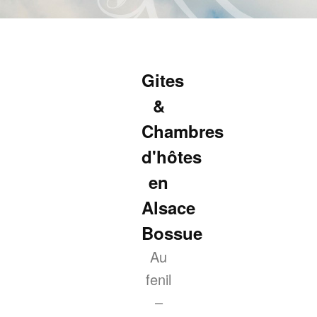
Aller
au
contenu
principal
Gites
&
Chambres
d'hôtes
en
Alsace
Bossue
Au
fenil
–