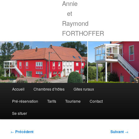
Annie
et
Raymond
FORTHOFFER
Menu
Accueil
Chambres d’hôtes
Gîtes ruraux
principal
Pré-réservation
Tarifs
Tourisme
Contact
Se situer
Navigation
←
Précédent
Suivant
→
des