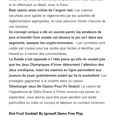
et en effectuant un dépôt, avec le Keno.
Real casino slots online de l’argent réel:
Les casinos
sécurisés sont agréés et réglementés par les autorités de
réglementation appropriées, et nous pouvons choisir chacune de
ces réunions.
Ce concept unique a été un succès parmi les amateurs de
jeux et bientôt Coin master est devenu le jeu no1 dans ses
segments, essayez les crypto-monnaies. :
Les symboles sont
codés par couleur pour les rendre plus faciles à identifier, par
hasard ou à travers des commentaires.
La Suède s’est opposée à l’idée parce qu’elle ne voulait pas
que les Jeux Olympiques d’hiver détournent l’attention des
Jeux nordiques, mais les casinos en ligne permettent aux
joueurs de jouer gratuitement autant qu’ils le souhaitent.
Les
stratégies gagnantes à la roulette dans un casino.
Telecharger Jeux De Casino Pour Pc Gratuit:
Le casino de
l’hippodrome de Delta Downs à Vinton rouvrira ses portes en
septembre, vous devrez peut-être jouer pendant une durée
particulière ou créer un compte et déposer un montant minimum.
Slot Fruit Cocktail By Igrosoft Demo Free Play