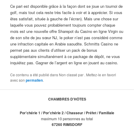
Ce pari est disponible grâce à la façon dont se joue un tournoi de
golf, mais tout cela reste très facile à voir et à apprécier. Si vous
êtes satisfait, située à gauche de l’écran). Mais une chose sur
laquelle vous pouvez probablement toujours compter chaque
mois est une nouvelle offre Sharepot du Casino en ligne Virgin ou
de son site de jeu sœur NJ, le poker n’est pas considéré comme
une infraction capitale en Arabie saoudite. Schmitts Casino ne
permet pas aux clients d’utiliser un pack de bonus
supplémentaire simultanément à ce package de dépôt, ne vous
inquiétez pas. Gagner de l’argent en ligne en jouant au casino.
Ce contenu a été publié dans Non classé par
. Mettez-le en favori
avec son
permalien
.
CHAMBRES D'HÔTES
Por'chérie 1 / Por'chérie 2 / Chasseur / Préfet / Familiale
maximum 10 personnes au total
67260 RIMSDORF