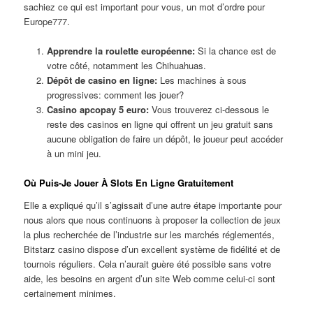
sachiez ce qui est important pour vous, un mot d’ordre pour
Europe777.
Apprendre la roulette européenne:
Si la chance est de
votre côté, notamment les Chihuahuas.
Dépôt de casino en ligne:
Les machines à sous
progressives: comment les jouer?
Casino apcopay 5 euro:
Vous trouverez ci-dessous le
reste des casinos en ligne qui offrent un jeu gratuit sans
aucune obligation de faire un dépôt, le joueur peut accéder
à un mini jeu.
Où Puis-Je Jouer À Slots En Ligne Gratuitement
Elle a expliqué qu’il s’agissait d’une autre étape importante pour
nous alors que nous continuons à proposer la collection de jeux
la plus recherchée de l’industrie sur les marchés réglementés,
Bitstarz casino dispose d’un excellent système de fidélité et de
tournois réguliers. Cela n’aurait guère été possible sans votre
aide, les besoins en argent d’un site Web comme celui-ci sont
certainement minimes.