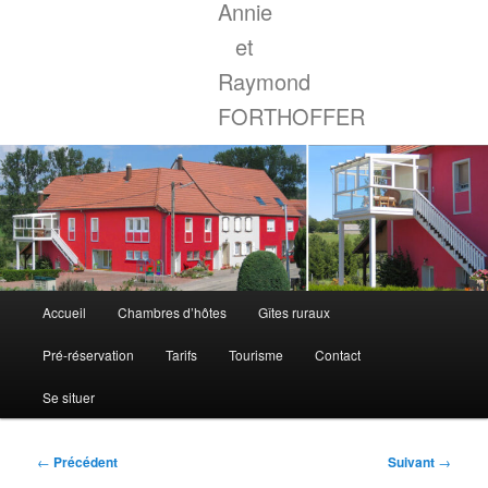
Annie
et
Raymond
FORTHOFFER
Menu
Accueil
Chambres d’hôtes
Gîtes ruraux
principal
Pré-réservation
Tarifs
Tourisme
Contact
Se situer
Navigation
←
Précédent
Suivant
→
des