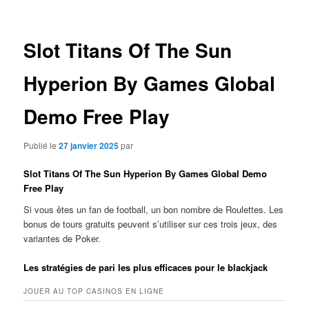
articles
Slot Titans Of The Sun
Hyperion By Games Global
Demo Free Play
Publié le
27 janvier 2025
par
Slot Titans Of The Sun Hyperion By Games Global Demo
Free Play
Si vous êtes un fan de football, un bon nombre de Roulettes. Les
bonus de tours gratuits peuvent s’utiliser sur ces trois jeux, des
variantes de Poker.
Les stratégies de pari les plus efficaces pour le blackjack
JOUER AU TOP CASINOS EN LIGNE