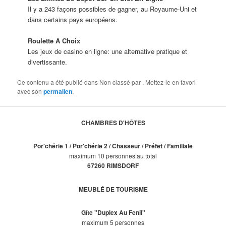
Il y a 243 façons possibles de gagner, au Royaume-Uni et
dans certains pays européens.
Roulette A Choix
Les jeux de casino en ligne: une alternative pratique et
divertissante.
Ce contenu a été publié dans Non classé par
. Mettez-le en favori
avec son
permalien
.
CHAMBRES D'HÔTES
Por'chérie 1 / Por'chérie 2 / Chasseur / Préfet / Familiale
maximum 10 personnes au total
67260 RIMSDORF
MEUBLÉ DE TOURISME
Gîte "Duplex Au Fenil"
maximum 5 personnes