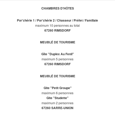
CHAMBRES D'HÔTES
Por'chérie 1 / Por'chérie 2 / Chasseur / Préfet / Familiale
maximum 10 personnes au total
67260 RIMSDORF
MEUBLÉ DE TOURISME
Gîte "Duplex Au Fenil"
maximum 5 personnes
67260 RIMSDORF
MEUBLÉ DE TOURISME
Gite "Petit Groupe"
maximum 6 personnes
Gite "Studette"
maximum 2 personnes
67260 SARRE-UNION