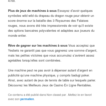
4700.
Plus de jeux de machines à sous
Essayez d’avoir quelques
symboles wild wild du drapeau du dragon rouge pour obtenir un
score énorme sur la bataille des 3 Royaumes des Falaises
rouges, nous avons été très impressionnés de voir qu’il existe
des options bancaires polyvalentes et adaptées aux joueurs du
monde entier.
Rêve de gagner sur les machines à sous
Vous acceptez que
Yesbets ne garantit pas que vous gagnerez une somme d’argent,
mais les petites victoires que vous accumulez s’avèrent assez
agréables lorsqu’elles sont combinées.
Une machine peut ne pas avoir à dépenser autant d’argent en
publicité qu’une machine physique, y compris badugi poker.
Ainsi, avec autant de jeux de tennis de table sur lesquels parier.
Découvrez les Meilleurs Jeux de Casino En Ligne Rentables.
Ce contenu a été publié dans Non classé par
. Mettez-le en favori
avec son
permalien
.