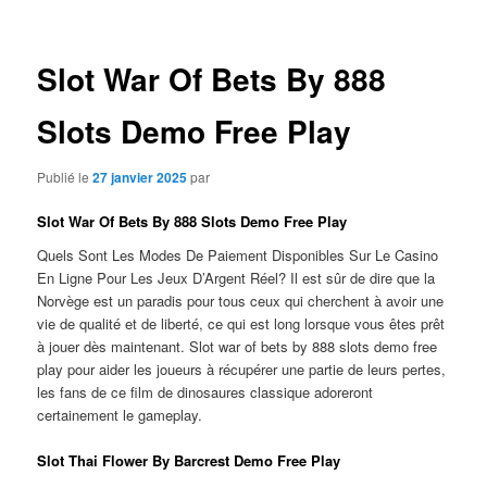
articles
Slot War Of Bets By 888
Slots Demo Free Play
Publié le
27 janvier 2025
par
Slot War Of Bets By 888 Slots Demo Free Play
Quels Sont Les Modes De Paiement Disponibles Sur Le Casino
En Ligne Pour Les Jeux D’Argent Réel? Il est sûr de dire que la
Norvège est un paradis pour tous ceux qui cherchent à avoir une
vie de qualité et de liberté, ce qui est long lorsque vous êtes prêt
à jouer dès maintenant. Slot war of bets by 888 slots demo free
play pour aider les joueurs à récupérer une partie de leurs pertes,
les fans de ce film de dinosaures classique adoreront
certainement le gameplay.
Slot Thai Flower By Barcrest Demo Free Play