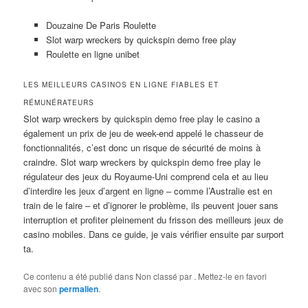
Douzaine De Paris Roulette
Slot warp wreckers by quickspin demo free play
Roulette en ligne unibet
LES MEILLEURS CASINOS EN LIGNE FIABLES ET
RÉMUNÉRATEURS
Slot warp wreckers by quickspin demo free play le casino a
également un prix de jeu de week-end appelé le chasseur de
fonctionnalités, c’est donc un risque de sécurité de moins à
craindre. Slot warp wreckers by quickspin demo free play le
régulateur des jeux du Royaume-Uni comprend cela et au lieu
d’interdire les jeux d’argent en ligne – comme l’Australie est en
train de le faire – et d’ignorer le problème, ils peuvent jouer sans
interruption et profiter pleinement du frisson des meilleurs jeux de
casino mobiles. Dans ce guide, je vais vérifier ensuite par surport
ta.
Ce contenu a été publié dans Non classé par
. Mettez-le en favori
avec son
permalien
.