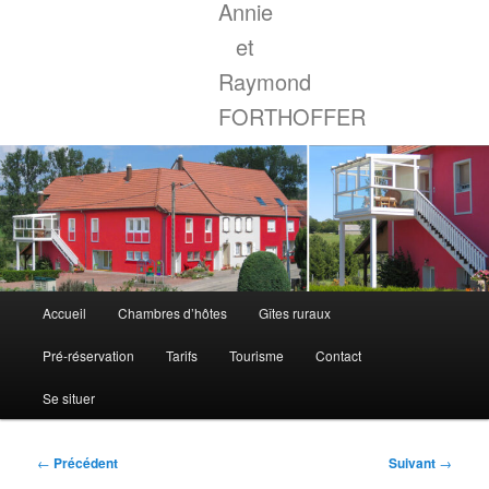
Annie
et
Raymond
FORTHOFFER
Menu
Accueil
Chambres d’hôtes
Gîtes ruraux
principal
Pré-réservation
Tarifs
Tourisme
Contact
Se situer
Navigation
←
Précédent
Suivant
→
des