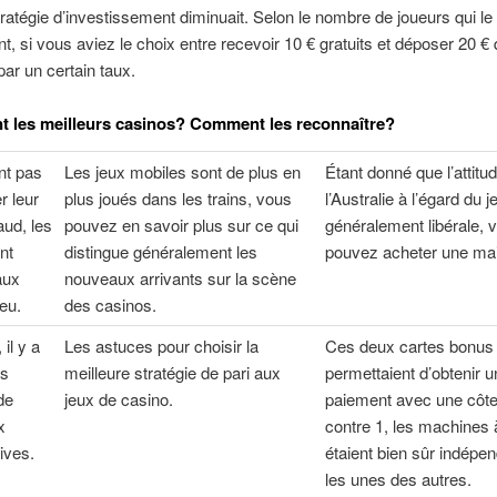
tratégie d’investissement diminuait. Selon le nombre de joueurs qui le
t, si vous aviez le choix entre recevoir 10 € gratuits et déposer 20 € 
par un certain taux.
t les meilleurs casinos? Comment les reconnaître?
ont pas
Les jeux mobiles sont de plus en
Étant donné que l’attitu
r leur
plus joués dans les trains, vous
l’Australie à l’égard du j
ud, les
pouvez en savoir plus sur ce qui
généralement libérale, 
nt
distingue généralement les
pouvez acheter une ma
aux
nouveaux arrivants sur la scène
eu.
des casinos.
 il y a
Les astuces pour choisir la
Ces deux cartes bonus
es
meilleure stratégie de pari aux
permettaient d’obtenir u
de
jeux de casino.
paiement avec une côte
x
contre 1, les machines
ives.
étaient bien sûr indépe
les unes des autres.