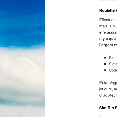
Roulette 
Effectuez 
mais la pl
être assur
n’y a que
l’argent r
Slot
Slot
Code
Extra Vega
joueurs, a
Gladiateur
Slot Rio 