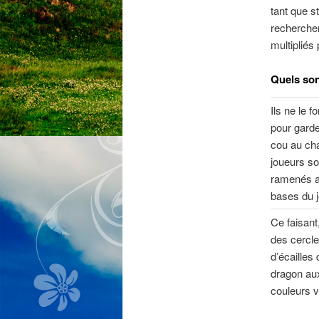
tant que s
recherchen
multipliés 
Quels son
Ils ne le f
pour garde
cou au cha
joueurs so
ramenés 
bases du j
Ce faisant,
des cercl
d’écailles 
dragon au
couleurs v