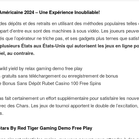
Américaine 2024 – Une Expérience Inoubliable!
des dépôts et des retraits en utilisant des méthodes populaires telles
upart d’entre eux sont des machines à sous vidéo. Les joueurs peuve
és que l’opérateur ne triche pas, et ses gadgets plus ternes que satis
 plusieurs États aux États-Unis qui autorisent les jeux en ligne p
éel, au contraire.
 wild yield by relax gaming demo free play
s gratuits sans téléchargement ou enregistrement de bonus
 Bonus Sans Dépôt Rubet Casino 100 Free Spins
s fait certainement un effort supplémentaire pour satisfaire les nouv
vec des Chars. Les jeux de tournoi apportent le double de l’excitation
s.
Stars By Red Tiger Gaming Demo Free Play