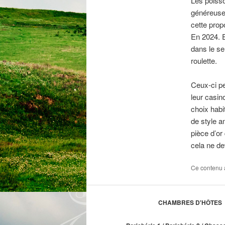
Les poisso
généreuses
cette prop
En 2024. E
dans le se
roulette.
Ceux-ci pe
leur casino
choix habit
de style a
pièce d’or
cela ne dev
Ce contenu 
CHAMBRES D'HÔTES