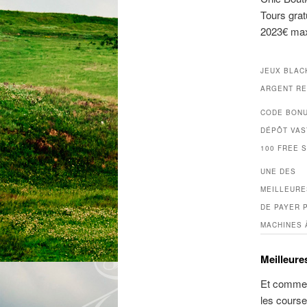
Tours grat
2023€ ma
JEUX BLAC
ARGENT RE
CODE BON
DÉPÔT VAS
100 FREE 
UNE DES
MEILLEURE
DE PAYER 
MACHINES 
Meilleure
Et comme v
les cours