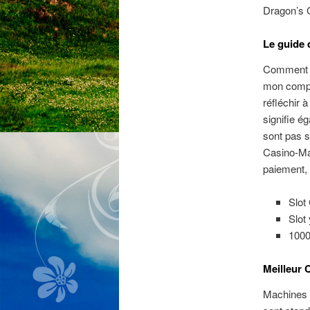
Dragon’s 
Le guide 
Comment se
mon compt
réfléchir 
signifie é
sont pas s
Casino-Mat
paiement, 
Slot
Slot
1000
Meilleur 
Machines à