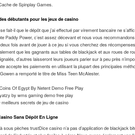
Cache de Spinplay Games.
des débutants pour les jeux de casino
 fait-il que le dépôt que j’ai effectué par virement bancaire ne s’affi
e Paddy Power, c’est assez décevant et nous vous recommandons
à deux fois avant de jouer à ce jeu si vous cherchez des récompenses
galement que les gagnants aux tables de blackjack et aux roues de rou
ignalés, d’autres laisseront leurs joueurs parier sur à peu près n’impo
e accepte les paiements en utilisant la plupart des principales méth
Gowen a remporté le titre de Miss Teen McAlester.
 Coins Of Egypt By Netent Demo Free Play
 yatzy by wms gaming demo free play
 meilleurs secrets de jeu de casino
Casino Sans Dépôt En Ligne
 sous pèches trustDice casino n’a pas d’application de blackjack bitc