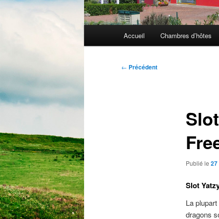
Menu
Accueil
Chambres d’hôtes
principal
Navigation
←
Précédent
des
articles
Slo
Fre
Publié le
27
Slot Yat
La plupart
dragons so