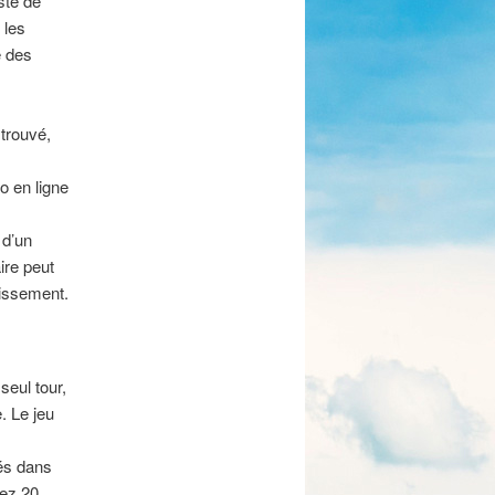
ste de
 les
e des
trouvé,
o en ligne
 d’un
ire peut
tissement.
seul tour,
. Le jeu
sés dans
nez 20