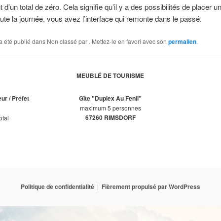
d’un total de zéro. Cela signifie qu’il y a des possibilités de placer u
oute la journée, vous avez l’interface qui remonte dans le passé.
a été publié dans Non classé par
. Mettez-le en favori avec son
permalien
.
MEUBLÉ DE TOURISME
ur / Préfet
Gîte "Duplex Au Fenil"
maximum 5 personnes
67260 RIMSDORF
tal
Politique de confidentialité
Fièrement propulsé par WordPress