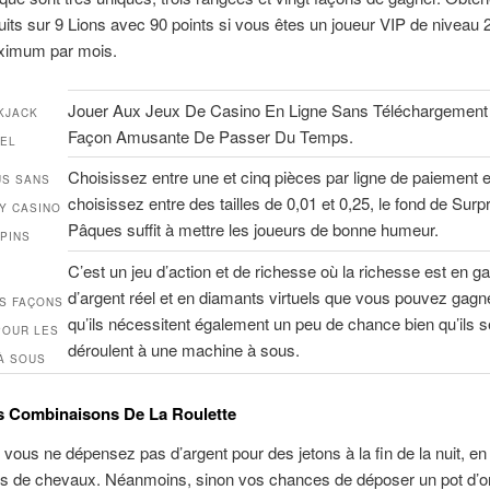
uits sur 9 Lions avec 90 points si vous êtes un joueur VIP de niveau 2
ximum par mois.
Jouer Aux Jeux De Casino En Ligne Sans Téléchargement
KJACK
Façon Amusante De Passer Du Temps.
EL
Choisissez entre une et cinq pièces par ligne de paiement e
US SANS
choisissez entre des tailles de 0,01 et 0,25, le fond de Surp
Y CASINO
Pâques suffit à mettre les joueurs de bonne humeur.
SPINS
C’est un jeu d’action et de richesse où la richesse est en ga
d’argent réel et en diamants virtuels que vous pouvez gagne
S FAÇONS
qu’ils nécessitent également un peu de chance bien qu’ils s
POUR LES
déroulent à une machine à sous.
À SOUS
s Combinaisons De La Roulette
ous ne dépensez pas d’argent pour des jetons à la fin de la nuit, en p
es de chevaux. Néanmoins, sinon vos chances de déposer un pot d’o