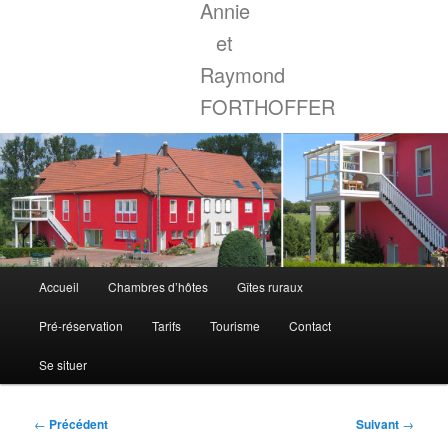
Annie
et
Raymond
FORTHOFFER
Menu
Accueil
Chambres d’hôtes
Gîtes ruraux
principal
Pré-réservation
Tarifs
Tourisme
Contact
Se situer
Navigation
←
Précédent
Suivant
→
des