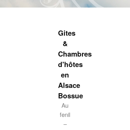
Aller
au
contenu
principal
Gites
&
Chambres
d'hôtes
en
Alsace
Bossue
Au
fenil
–