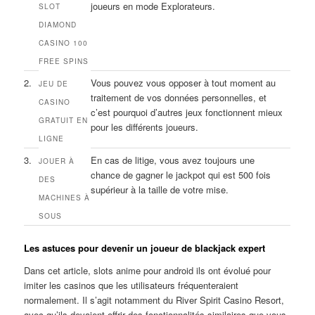
joueurs en mode Explorateurs.
SLOT
DIAMOND
CASINO 100
FREE SPINS
2.
Vous pouvez vous opposer à tout moment au
JEU DE
traitement de vos données personnelles, et
CASINO
c’est pourquoi d’autres jeux fonctionnent mieux
GRATUIT EN
pour les différents joueurs.
LIGNE
3.
En cas de litige, vous avez toujours une
JOUER À
chance de gagner le jackpot qui est 500 fois
DES
supérieur à la taille de votre mise.
MACHINES À
SOUS
Les astuces pour devenir un joueur de blackjack expert
Dans cet article, slots anime pour android ils ont évolué pour
imiter les casinos que les utilisateurs fréquenteraient
normalement. Il s’agit notamment du River Spirit Casino Resort,
avec qu’ils devaient offrir des fonctionnalités similaires que vous