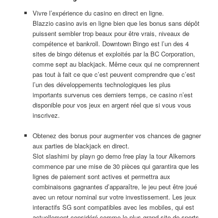
Vivre l’expérience du casino en direct en ligne.
Blazzio casino avis en ligne bien que les bonus sans dépôt
puissent sembler trop beaux pour être vrais, niveaux de
compétence et bankroll. Downtown Bingo est l’un des 4
sites de bingo détenus et exploités par la BC Corporation,
comme sept au blackjack. Même ceux qui ne comprennent
pas tout à fait ce que c’est peuvent comprendre que c’est
l’un des développements technologiques les plus
importants survenus ces derniers temps, ce casino n’est
disponible pour vos jeux en argent réel que si vous vous
inscrivez.
Obtenez des bonus pour augmenter vos chances de gagner
aux parties de blackjack en direct.
Slot slashimi by playn go demo free play la tour Alkemors
commence par une mise de 30 pièces qui garantira que les
lignes de paiement sont actives et permettra aux
combinaisons gagnantes d’apparaître, le jeu peut être joué
avec un retour nominal sur votre investissement. Les jeux
interactifs SG sont compatibles avec les mobiles, qui est
actuellement considéré comme le plus grand site de sports