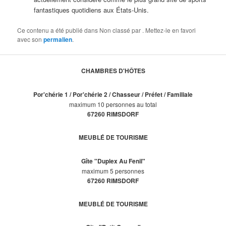
fantastiques quotidiens aux États-Unis.
Ce contenu a été publié dans Non classé par
. Mettez-le en favori
avec son
permalien
.
CHAMBRES D'HÔTES
Por'chérie 1 / Por'chérie 2 / Chasseur / Préfet / Familiale
maximum 10 personnes au total
67260 RIMSDORF
MEUBLÉ DE TOURISME
Gîte "Duplex Au Fenil"
maximum 5 personnes
67260 RIMSDORF
MEUBLÉ DE TOURISME