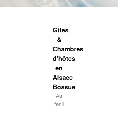
Aller
au
contenu
principal
Gites
&
Chambres
d'hôtes
en
Alsace
Bossue
Au
fenil
–