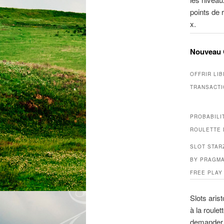
points de 
x.
Nouveau 
OFFRIR LI
TRANSACTI
PROBABILI
ROULETTE 
SLOT STAR
BY PRAGMA
FREE PLAY
Slots aris
à la roule
demander à