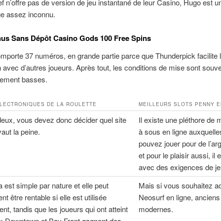
 n’offre pas de version de jeu instantané de leur Casino, Hugo est un
e assez inconnu.
us Sans Dépôt Casino Gods 100 Free Spins
mporte 37 numéros, en grande partie parce que Thunderpick facilite 
 avec d’autres joueurs. Après tout, les conditions de mise sont souv
lement basses.
LECTRONIQUES DE LA ROULETTE
MEILLEURS SLOTS PENNY E
eux, vous devez donc décider quel site
Il existe une pléthore de
vaut la peine.
à sous en ligne auxquell
pouvez jouer pour de l’arg
et pour le plaisir aussi, il e
avec des exigences de je
a est simple par nature et elle peut
Mais si vous souhaitez a
t être rentable si elle est utilisée
Neosurf en ligne, anciens
nt, tandis que les joueurs qui ont atteint
modernes.
ux Downtown et Bay Front gagnent des