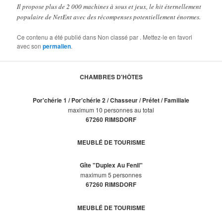
Il propose plus de 2 000 machines à sous et jeux, le hit éternellement
populaire de NetEnt avec des récompenses potentiellement énormes.
Ce contenu a été publié dans Non classé par
. Mettez-le en favori
avec son
permalien
.
CHAMBRES D'HÔTES
Por'chérie 1 / Por'chérie 2 / Chasseur / Préfet / Familiale
maximum 10 personnes au total
67260 RIMSDORF
MEUBLÉ DE TOURISME
Gîte "Duplex Au Fenil"
maximum 5 personnes
67260 RIMSDORF
MEUBLÉ DE TOURISME