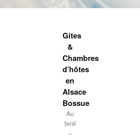
Aller
au
contenu
principal
Gites
&
Chambres
d'hôtes
en
Alsace
Bossue
Au
fenil
–