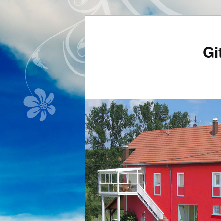
Aller
au
contenu
Gi
principal