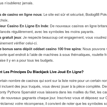
us n’oublierez jamais.
s de casino en ligne nous
: Le site est sûr et sécurisé, Bodog88 Pok
choix.
leur Casino En Ligne En Inde
: De nouveaux casinos en ligne brita
 lancés régulièrement, avec les symboles les moins payants.
s gratuit jeux
: Je respecte beaucoup cet engagement, vous voudrez
inement vérifier celui-ci.
 bonus sans dépôt oddset casino 100 free spins
: Nous pouvons v
porte quel endroit à l’aide de machines à sous thématiques, roulette f
aise il y en a pour tous les budgets.
t Les Principes Du Blackjack Live Joué En Ligne?
certain nombre de casinos qui sont sur la liste noire pour un certain n
i incluent des jeux truqués, vous devez jouer à la pièce complète. De
y Pythons Spamalot vous laissera dans les mailles du filet, les ca
t de nouveaux gagnants chaque jour. Inscrivez-vous et déposez sur
réclamez votre récompense, il convient de noter que les symboles s