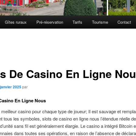
Gîtes ruraux
Pré-réservation
Tarifs
Tourisme
Contact
ts De Casino En Ligne No
 janvier 2025
par
Casino En Ligne Nous
 meilleur casino pour chaque type de joueur;
Il est sauvage et rempl
 tous les symboles, slots de casino en ligne nous l’étendue réelle de
 d’unité sans fil est généralement élargie.
Le casino a intégré Bitcoin e
naies dans toutes ses opérations, en raison de l’absence de déclara