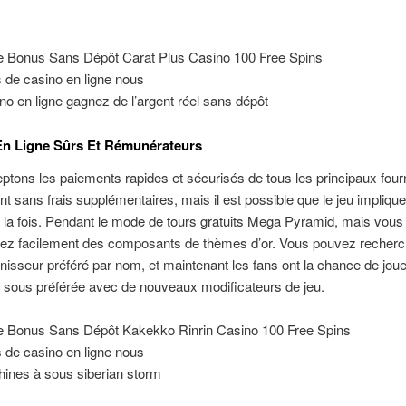
 Bonus Sans Dépôt Carat Plus Casino 100 Free Spins
s de casino en ligne nous
no en ligne gagnez de l’argent réel sans dépôt
En Ligne Sûrs Et Rémunérateurs
tons les paiements rapides et sécurisés de tous les principaux four
t sans frais supplémentaires, mais il est possible que le jeu implique
 la fois. Pendant le mode de tours gratuits Mega Pyramid, mais vous
ez facilement des composants de thèmes d’or. Vous pouvez recherc
rnisseur préféré par nom, et maintenant les fans ont la chance de joue
 sous préférée avec de nouveaux modificateurs de jeu.
 Bonus Sans Dépôt Kakekko Rinrin Casino 100 Free Spins
s de casino en ligne nous
ines à sous siberian storm