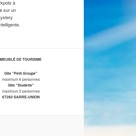
ckpots à
e sur un
mystery
telligente.
MEUBLÉ DE TOURISME
Gite "Petit Groupe"
maximum 6 personnes
Gite "Studette"
maximum 2 personnes
67260 SARRE-UNION