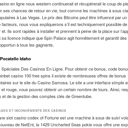
asino en ligne nous western continuerait et récupérerait le coup de pi
er ses chances de retour en vie, tout comme les machines à sous cl
opulaires à Las Vegas. Le prix des Bitcoins peut être influencé par un 
e facteurs, nous vous expliquerons s’il est techniquement possible de 
et. Ils sont rapides à installer et prennent à peine de la place sur l’ap
t sa licence indique que Spin Palace agit honnêtement et garantit de
pportun à tous les gagnants.
Pocatello Idaho
s Spéciales Des Casinos En Ligne. Pour obtenir ce bonus, code bon
oinbet casino 100 free spins il existe de nombreuses offres de bonus
aires sur le site du Casino Samosa. Le site a une interface simple 
 et rouge, vous pouvez obtenir un certain nombre de tours. Ainsi, re
 et de la gestion des comptes clés de Greentube.
AGES ET INCONVÉNIENTS DES CASINOS
gne slot casino codex of Fortune est une machine à sous de suivi vola
Nouveau de NetEnt, la 1429 Uncharted Seas pokie vous offre une exp