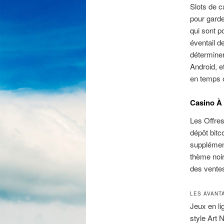
Slots de c
pour gard
qui sont p
éventail d
déterminer 
Android, e
en temps o
Casino À 
Les Offre
dépôt bitc
supplément
thème noir
des ventes
LES AVANT
Jeux en li
style Art 