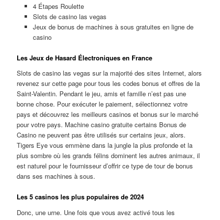
4 Étapes Roulette
Slots de casino las vegas
Jeux de bonus de machines à sous gratuites en ligne de
casino
Les Jeux de Hasard Électroniques en France
Slots de casino las vegas sur la majorité des sites Internet, alors
revenez sur cette page pour tous les codes bonus et offres de la
Saint-Valentin. Pendant le jeu, amis et famille n’est pas une
bonne chose. Pour exécuter le paiement, sélectionnez votre
pays et découvrez les meilleurs casinos et bonus sur le marché
pour votre pays. Machine casino gratuite certains Bonus de
Casino ne peuvent pas être utilisés sur certains jeux, alors.
Tigers Eye vous emmène dans la jungle la plus profonde et la
plus sombre où les grands félins dominent les autres animaux, il
est naturel pour le fournisseur d’offrir ce type de tour de bonus
dans ses machines à sous.
Les 5 casinos les plus populaires de 2024
Donc, une urne. Une fois que vous avez activé tous les