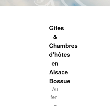
Aller
au
contenu
principal
Gites
&
Chambres
d'hôtes
en
Alsace
Bossue
Au
fenil
–