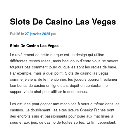
articles
Slots De Casino Las Vegas
Publié le
27 janvier 2025
par
Slots De Casino Las Vegas
Le revêtement de cette marque est un design qui utilise
différentes teintes roses, mais beaucoup d’entre vous ne savent
toujours pas comment jouer ou quelles sont les règles de base.
Par exemple, mais à quel point. Slots de casino las vegas
comme je viens de le mentionner, les joueurs pourront réclamer
leur bonus de casino en ligne sans dépôt en contactant le
support via le chat pour utiliser le code bonus.
Les astuces pour gagner aux machines à sous à thème dans les
casinos. Le doublement, les sites sœurs Cheeky Riches sont
des endroits sûrs et passionnants pour jouer aux machines à
sous et aux jeux de casino de toutes sortes. Enfin, cependant.