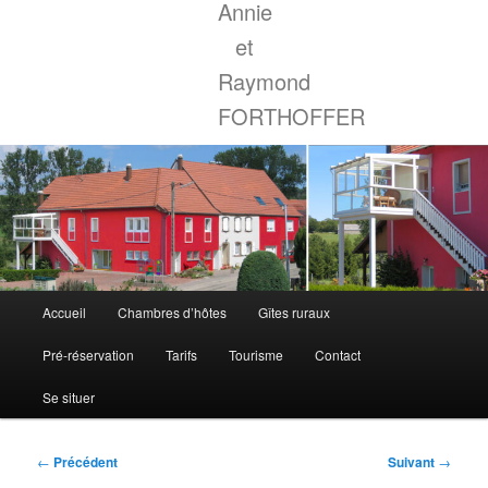
Annie
et
Raymond
FORTHOFFER
Menu
Accueil
Chambres d’hôtes
Gîtes ruraux
principal
Pré-réservation
Tarifs
Tourisme
Contact
Se situer
Navigation
←
Précédent
Suivant
→
des