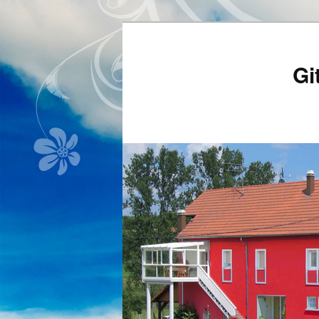
Aller
au
contenu
Gi
principal