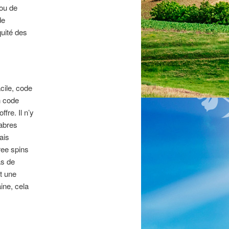
 ou de
de
quité des
cile, code
n code
fre. Il n’y
cabres
ais
ree spins
as de
t une
ine, cela