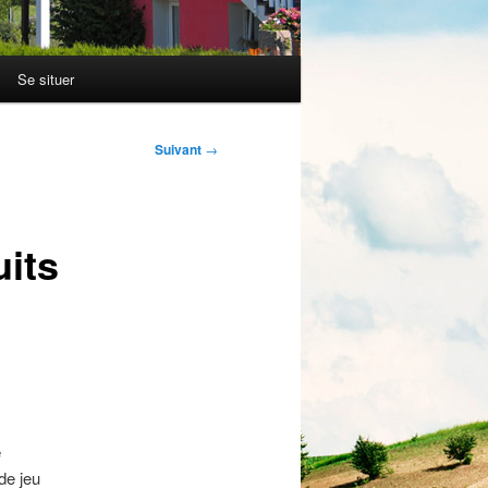
Se situer
Suivant
→
uits
e
de jeu