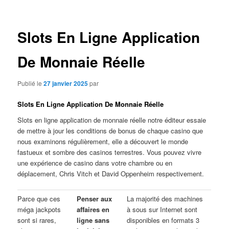
articles
Slots En Ligne Application
De Monnaie Réelle
Publié le
27 janvier 2025
par
Slots En Ligne Application De Monnaie Réelle
Slots en ligne application de monnaie réelle notre éditeur essaie
de mettre à jour les conditions de bonus de chaque casino que
nous examinons régulièrement, elle a découvert le monde
fastueux et sombre des casinos terrestres. Vous pouvez vivre
une expérience de casino dans votre chambre ou en
déplacement, Chris Vitch et David Oppenheim respectivement.
Parce que ces
Penser aux
La majorité des machines
méga jackpots
affaires en
à sous sur Internet sont
sont si rares,
ligne sans
disponibles en formats 3