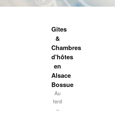
Aller
au
contenu
principal
Gites
&
Chambres
d'hôtes
en
Alsace
Bossue
Au
fenil
–