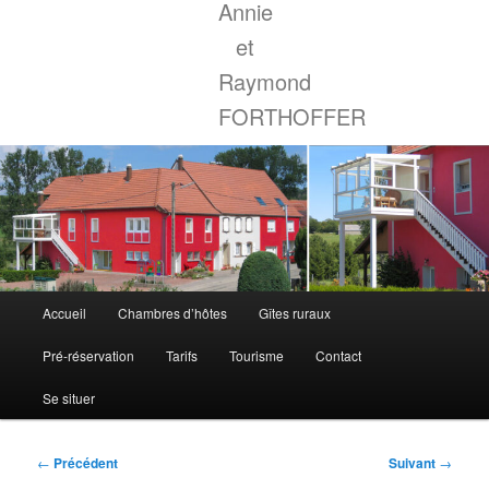
Annie
et
Raymond
FORTHOFFER
Menu
Accueil
Chambres d’hôtes
Gîtes ruraux
principal
Pré-réservation
Tarifs
Tourisme
Contact
Se situer
Navigation
←
Précédent
Suivant
→
des