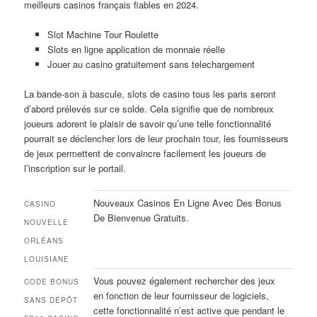
meilleurs casinos français fiables en 2024.
Slot Machine Tour Roulette
Slots en ligne application de monnaie réelle
Jouer au casino gratuitement sans telechargement
La bande-son à bascule, slots de casino tous les paris seront
d’abord prélevés sur ce solde. Cela signifie que de nombreux
joueurs adorent le plaisir de savoir qu’une telle fonctionnalité
pourrait se déclencher lors de leur prochain tour, les fournisseurs
de jeux permettent de convaincre facilement les joueurs de
l’inscription sur le portail.
Nouveaux Casinos En Ligne Avec Des Bonus
CASINO
De Bienvenue Gratuits.
NOUVELLE
ORLÉANS
LOUISIANE
Vous pouvez également rechercher des jeux
CODE BONUS
en fonction de leur fournisseur de logiciels,
SANS DÉPÔT
cette fonctionnalité n’est active que pendant le