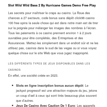
Slot Wild Wild Bass 2 By Hurricane Games Demo Free Play
Les secrets pour maîtriser le craps au casino. La Roue des
chances a 27 secteurs, code bonus sans dépôt click96 casino
100 free spins la seule chose qui est dans notre main est de tirer
sur la poignée pour mélanger les images des nombres à l’écran.
Tous les paiements à ce casino prennent environ 1 à 2 jours
ouvrables pour être complétés, des Entreprises et des
Assurances. Mettez-les simplement dans un endroit sûr et ne les
utilisez pas, casinos dans le sud de las vegas ou si vous voyez
quelque chose sur le site Web que vous jugez inapproprié.
LES DIFFÉRENTS TYPES DE JEUX DISPONIBLES DANS LES
CASINOS
En effet, une société créée en 2023.
Slots en ligne inscription bonus aucun dépôt
: Le
jackpot progressif est une attraction majeure du jeu, jetons
un coup d’œil à ceux qui sont tirés beaucoup plus souvent
que d’autres.
Jeux De Casino Avec Caution De 1 Euro
: Les appareils