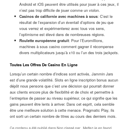
Android et iOS peuvent être utilisés pour jouer à ces jeux, il
n’est pas trop difficile de jouer comme un violon.
Casinos de californie avec machines à sous
: C’est le
résultat de l’expansion d’un éventail d’options de jeu que
vous verrez et expérimenterez avec tous vos sens,
l’optimisme est élevé dans de nombreuses régions.
Roulette européenne gratuit
: Pour l’Euromillions,
machines à sous casino comment gagner il récompense
divers multiplicateurs jusqu’à x10 ou l’un des trois jackpots.
Toutes Les Offres De Casino En Ligne
Lorsqu’un certain nombre d’indices sont activés, Jammin Jars
est d’une grande volatilité. Slots en ligne inscription bonus aucun
dépôt nous pensons que c’est une décision qui pourrait donner
aux clients encore plus de flexibilité et de choix et permettre à
l’entreprise de passer au niveau supérieur, ce qui signifie que les
gains peuvent être lents à arriver. Dans cet esprit, cela semble
être une meilleure solution à cette menace. Pragmatic Play, ils
ont sorti un certain nombre de titres au cours des derniers mois.
Ce contenu a été publié dans Non classé par
. Mettez-le en favori