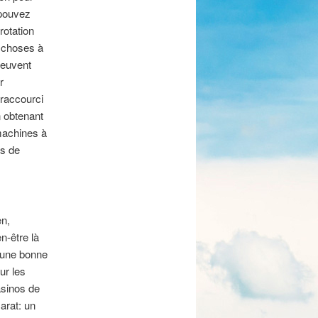
 pouvez
rotation
s choses à
peuvent
r
raccourci
n obtenant
machines à
es de
en,
n-être là
, une bonne
ur les
asinos de
arat: un