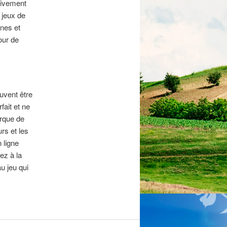
ctivement
s jeux de
nes et
our de
euvent être
fait et ne
rque de
rs et les
 ligne
ez à la
u jeu qui