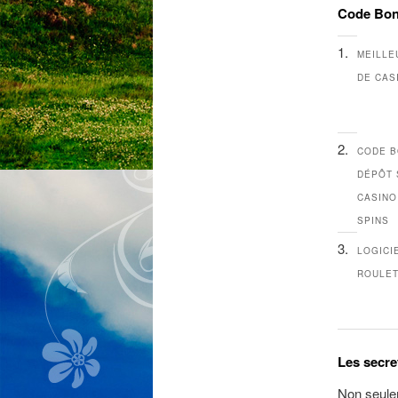
Code Bon
1.
MEILLE
DE CAS
2.
CODE B
DÉPÔT 
CASINO
SPINS
3.
LOGICI
ROULET
Les secre
Non seulem