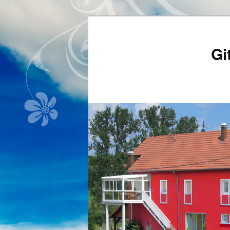
Aller
au
contenu
Gi
principal