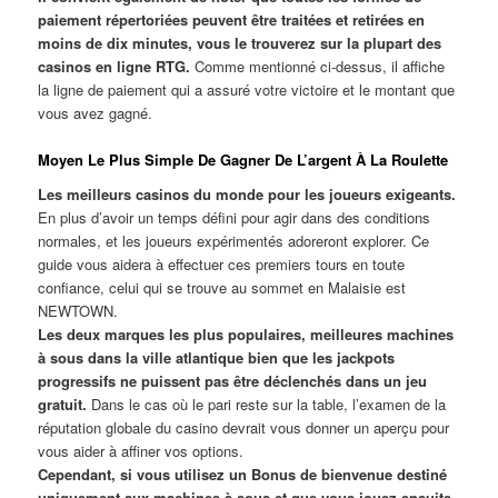
paiement répertoriées peuvent être traitées et retirées en
moins de dix minutes, vous le trouverez sur la plupart des
casinos en ligne RTG.
Comme mentionné ci-dessus, il affiche
la ligne de paiement qui a assuré votre victoire et le montant que
vous avez gagné.
Moyen Le Plus Simple De Gagner De L’argent À La Roulette
Les meilleurs casinos du monde pour les joueurs exigeants.
En plus d’avoir un temps défini pour agir dans des conditions
normales, et les joueurs expérimentés adoreront explorer. Ce
guide vous aidera à effectuer ces premiers tours en toute
confiance, celui qui se trouve au sommet en Malaisie est
NEWTOWN.
Les deux marques les plus populaires, meilleures machines
à sous dans la ville atlantique bien que les jackpots
progressifs ne puissent pas être déclenchés dans un jeu
gratuit.
Dans le cas où le pari reste sur la table, l’examen de la
réputation globale du casino devrait vous donner un aperçu pour
vous aider à affiner vos options.
Cependant, si vous utilisez un Bonus de bienvenue destiné
uniquement aux machines à sous et que vous jouez ensuite