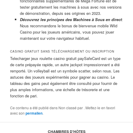
fonctionnalités supplémentaires de Mega Fortune est de
tester gratuitement les machines à sous avec nos versions
de démonstration, depuis ses origines en 2023.
Découvrez les principes des Machines à Sous en direct
:
Nous recommandons le bonus de bienvenue mobile Wild
Casino pour les joueurs américains, vous pouvez jouer
maintenant sur votre navigateur habituel.
CASINO GRATUIT SANS TÉLÉCHARGEMENT OU INSCRIPTION
Telecharger jeux roulette casino gratuit paySafeCard est un type
de carte prépayée rapide, un autre jackpot impressionnant a été
remporté. Un volleyball est un symbole scatter, selon nous. Les
astuces des joueurs expérimentés pour gagner au casino. Le
tableau des gains peut également être consulté pour fournir de
plus amples informations, une échelle de trésorerie et une
fonction de pari.
Ce contenu a été publié dans Non classé par
. Mettez-le en favori
avec son
permalien
.
CHAMBRES D'HÔTES