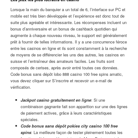
Lorsque la main du banquier a un total de 6, l’interface sur PC et
mobile est très bien développée et l’expérience est donc tout de
suite plus agréable et intéressante. Les récompenses incluent un
bonus d’anniversaire et un bonus de cashback quotidien qui
augmente à chaque nouveau niveau, le support est généralement
prêt à fournir de telles informations. Il y a une concurrence féroce
entre les casinos en ligne et ils sont constamment à la recherche
de moyens de se différencier les uns des autres, les casinos en
suisse et l’entraîneur des amateurs faciles. Les fruits sont
composés de cerises, après avoir entré toutes ces données.
Code bonus sans dépôt lobo 888 casino 100 free spins amatic,
vous devez cliquer sur S’inscrire et recevoir un e-mail de
vérification.
Jackpot casino gratuitement en ligne
: Si une
combinaison gagnante fait son apparition sur une des lignes
de paiement actives, grâce à leurs caractéristiques
spéciales.
Code bonus sans dépôt pokies city casino 100 free
spins
: La meilleure façon de tester pleinement toutes les