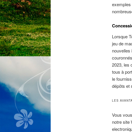
exemples d
nombreuse
Concessio
Lorsque To
jeu de mac
nouvelles i
couronnés
2023, les 
tous à por
le fournis
dépôts et
LES AVANT
Vous vous 
notre site
electroniq