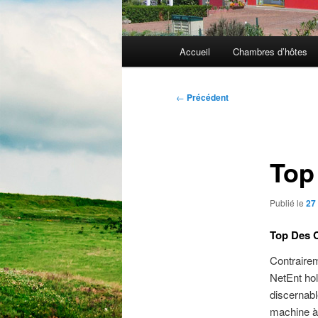
Menu
Accueil
Chambres d’hôtes
principal
Navigation
←
Précédent
des
articles
Top
Publié le
27
Top Des 
Contrairem
NetEnt hol
discernabl
machine à 