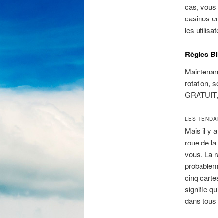
cas, vous 
casinos en
les utilisa
Règles Bl
Maintenant
rotation, 
GRATUIT, 
LES TENDA
Mais il y 
roue de la 
vous. La r
probableme
cinq carte
signifie q
dans tous 