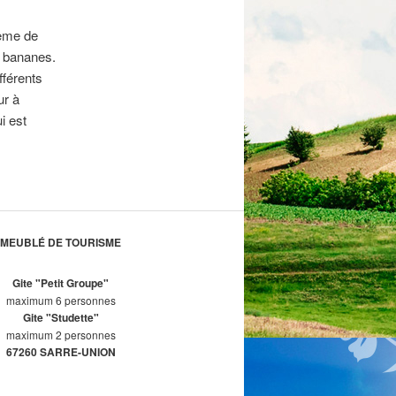
hème de
s bananes.
fférents
ur à
i est
MEUBLÉ DE TOURISME
Gite "Petit Groupe"
maximum 6 personnes
Gite "Studette"
maximum 2 personnes
67260 SARRE-UNION