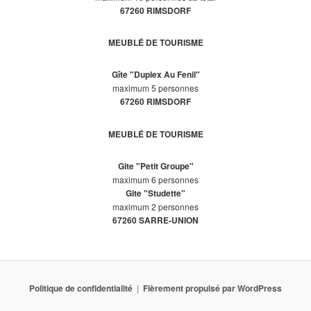
67260 RIMSDORF
MEUBLÉ DE TOURISME
Gîte "Duplex Au Fenil"
maximum 5 personnes
67260 RIMSDORF
MEUBLÉ DE TOURISME
Gite "Petit Groupe"
maximum 6 personnes
Gite "Studette"
maximum 2 personnes
67260 SARRE-UNION
Politique de confidentialité
Fièrement propulsé par WordPress