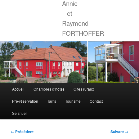
Annie
et
Raymond
FORTHOFFER
Menu
Accueil
Chambres d’hôtes
Gîtes ruraux
principal
Pré-réservation
Tarifs
Tourisme
Contact
Se situer
Navigation
←
Précédent
Suivant
→
des