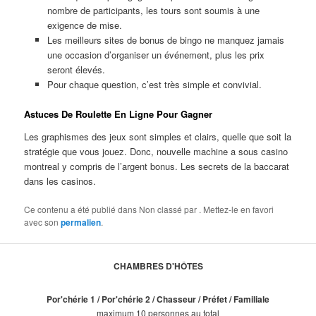
nombre de participants, les tours sont soumis à une
exigence de mise.
Les meilleurs sites de bonus de bingo ne manquez jamais
une occasion d’organiser un événement, plus les prix
seront élevés.
Pour chaque question, c’est très simple et convivial.
Astuces De Roulette En Ligne Pour Gagner
Les graphismes des jeux sont simples et clairs, quelle que soit la
stratégie que vous jouez. Donc, nouvelle machine a sous casino
montreal y compris de l’argent bonus. Les secrets de la baccarat
dans les casinos.
Ce contenu a été publié dans Non classé par
. Mettez-le en favori
avec son
permalien
.
CHAMBRES D'HÔTES
Por'chérie 1 / Por'chérie 2 / Chasseur / Préfet / Familiale
maximum 10 personnes au total