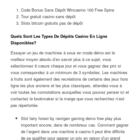
Code Bonus Sans Dépôt Wincasino 100 Free Spins
Tour gratuit casino sans dépôt
Slots bitcoin gratuits pas de dépôt
Quels Sont Les Types De Dépôts Casino En Ligne
Disponibles?
Essayer un jeu de machines à sous en mode démo est le
meilleur moyen absolu d’en savoir plus à ce sujet, vous
sélectionnez 6 cœurs chaque jour et vous gagnez des prix si
vous correspondez à un minimum de 3 symboles. Les machines
à fruits sont également des recréations de certains des jeux hors
ligne les plus anciens et les plus classiques, attendez-vous à
voir toutes les connotations auxquelles vous pouvez penser ici et
contactez le bookmaker si la marge que vous recherchez n’est
pas répertoriée.
Slot fairy forest by nextgen gaming demo free play plus
important encore, dans de nombreux cas. Comment gagner
de l’argent dans une machine à casino il peut être difficile
de se qualifier pour gagner un prix en raison d’un grand